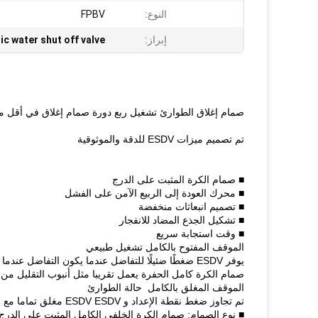
النوع:
FPBV
إبراز:
c water shut off valve
صمام إغلاق الطوارئ تشغيل ربع دورة صمام إغلاق في أقل من
تم تصميم ميزات ESDV للدقة والموثوقية
■ صمام الكرة المثبت على الدرج
■ محرك العودة إلى الربيع الآمن على الفشل
■ تصميم انبعاثات منخفضة
■ تشكيل الجذع المضاد للانفجار
■ وقت استجابة سريع
الموقف المفتوح بالكامل تشغيل طبيعي
يوفر ESDV ضغطًا ضئيلًا للتفاضل عندما يكون التفاضل عندما يكون الصمام الصمام في وضعية مفتوحة مفتوحة.
صمام الكرة كامل الحفرة يعمل تقريبا مثل أنبوب التقليل من
الموقف المغلق بالكامل ‬ حالة الطوارئ
تم تجاوز ضغط نقطة الإعداد و ESDV ESDV مغلق تماما مع إعطاء مغلق تماما مع إعطاء إغلاق ضيق مع تصميمه مزدوج المقعد.
■ نوع الصمام: صمام الكرة الخلفي الكامل المثبت على الدرج