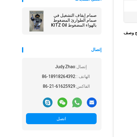
صمام إيقاف التشغيل في
صمام الطوارئ المضغوط
بالهواء المضغوط KITZ Oil
Media
ج وصف
إتصال
إتصال:
Judy.Zhao
الهاتف ::
86-18918264392
الفاكس:
86-21-61625929
اتصل