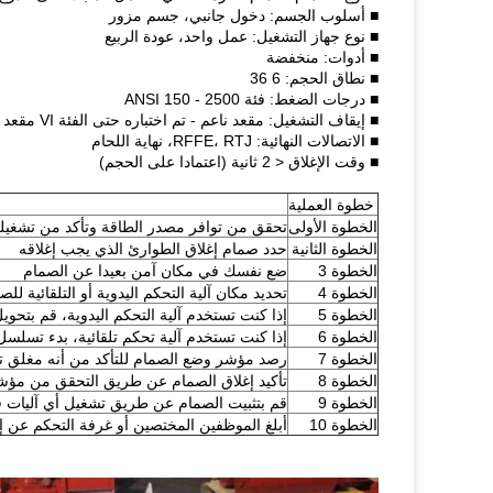
■ أسلوب الجسم: دخول جانبي، جسم مزور
■ نوع جهاز التشغيل: عمل واحد، عودة الربيع
■ أدوات: منخفضة
■ نطاق الحجم: 6 36
■ درجات الضغط: فئة ANSI 150 - 2500
■ إيقاف التشغيل: مقعد ناعم - تم اختباره حتى الفئة VI مقعد معدني - تم اختباره حتى الفئة V
■ الاتصالات النهائية: RFFE، RTJ، نهاية اللحام
■ وقت الإغلاق < 2 ثانية (اعتمادا على الحجم)
خطوة العملية
الخطوة الأولى
تحقق من توافر مصدر الطاقة وتأكد من تشغيل
الخطوة الثانية
حدد صمام إغلاق الطوارئ الذي يجب إغلاقه
الخطوة 3
ضع نفسك في مكان آمن بعيدا عن الصمام
الخطوة 4
تحديد مكان آلية التحكم اليدوية أو التلقائية للص
الخطوة 5
إذا كنت تستخدم آلية التحكم اليدوية، قم بتحوي
الخطوة 6
إذا كنت تستخدم آلية تحكم تلقائية، بدء تسلسل
الخطوة 7
رصد مؤشر وضع الصمام للتأكد من أنه مغلق تما
الخطوة 8
تأكيد إغلاق الصمام عن طريق التحقق من مؤشر
الخطوة 9
قم بتثبيت الصمام عن طريق تشغيل أي آليات 
الخطوة 10
أبلغ الموظفين المختصين أو غرفة التحكم عن إ