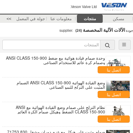
Veson Valve Ltd.
مسكن
منتجات
معلومات عنا
جولة في المعمل
>>
الآلات الآلية المخصصة
جودة
supplier.
(24)
وحدة صمام قيادة هوائية مع ضغط ANSI CLASS 150-900
وصمام كرة عائم للاستخدام الصناعي
اتصل بنا
وضع القيادة الهوائية ANSI CLASS 150-900 الصمام
المثبت على التزلج للنمو الصناعي
اتصل بنا
نظام التزلج على صمام وضع القيادة الهوائية مع ANSI
CLASS 150-900 الضغط وهيكل صمام الكرة العائم
اتصل بنا
صمام مثبت على هيكل مع عزم دوران مشغل 830 71753