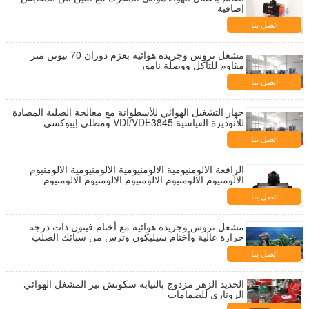
إضافية
اتصل بنا
مشغل تروس وجريدة هوائية بعزم دوران 70 نيوتن متر
مقاوم للتآكل ووصلة نامور
اتصل بنا
جهاز التشغيل الهوائي للأسطوانة مع معالجة الصلبة المضادة
للأنوديزة القياسية VDI/VDE3845 ومطلي إيبوكسي
للاستخدام الصناعي
اتصل بنا
الرافعة الالومنيومية الالومنيومية الالومنيومية الالومنيوم
الالومنيوم الالومنيوم الالومنيوم الالومنيوم الالومنيوم
الالومنيوم الالومنيوم
اتصل بنا
مشغل تروس وجريدة هوائية مع أختام فيتون ذات درجة
حرارة عالية وأختام سيليكون وترس من سبائك الصلب
المقوى
اتصل بنا
الحديد الزهر مزدوج بالنيابة سكوتش نير المشغل الهوائي
الروتاري للصمامات