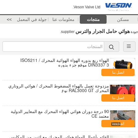
Veson Valve Ltd.
مسكن
منتجات
معلومات عنا
جولة في المعمل
>>
هوائي حامل الجرار والترس
جودة
supplier.
الهواء ربع بدوره الهواء الهوائية المحرك ISO5211 /
DIN3337 3 موقع جزء بدوره
اتصل بنا
مزدوجة تعمل بالهواء المضغوط المحرك / هوائي الروتاري
المحرك RAL3000 GT نوع
اتصل بنا
90 درجة دوران هوائي الهواء المحرك مع المعايير الدولية
معتمد CE
اتصل بنا
القائم بأعمال الهواء هوائي المحرك مع اثنين من المكابس