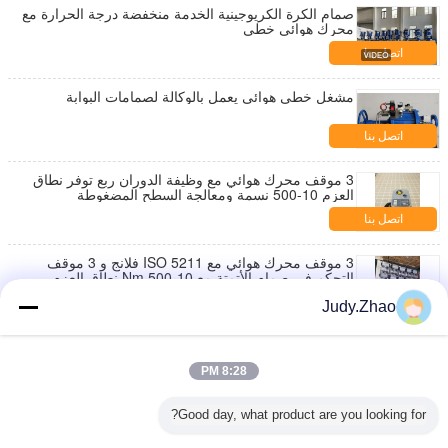
صمام الكرة الكريوجينية الخدمة منخفضة درجة الحرارة مع
محرك هوائي خطي
اتصل بنا
مشغل خطي هوائي يعمل بالوكالة لصمامات البوابة
اتصل بنا
3 موقف محرك هوائي مع وظيفة الدوران ربع توفر نطاق
العزم 10-500 نسمة ومعالجة السطح المضغوطة
اتصل بنا
3 موقف محرك هوائي مع ISO 5211 فلانج و 3 موقف
التحكم في صمام الأتمتة مع 10-500 Nm نطاق العزم
اتصل بنا
Judy.Zhao
0.1-0.5 ثانية وقت الاستجابة 3 موقع محرك هوائي مع
نطاق عزم الدوران 10-500 Nm وتثبيت نمور القياسي
8:28 PM
اتصل بنا
Good day, what product are you looking for?
حزمة صمام الكرة المزدوج للطاقة الهوائية ذات الاتجاهين
للتحكم الدقيق في تدفق الجرعات