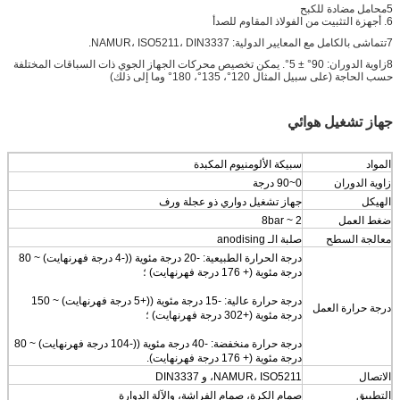
5محامل مضادة للكبح
6. أجهزة التثبيت من الفولاذ المقاوم للصدأ
7تتماشى بالكامل مع المعايير الدولية: NAMUR، ISO5211، DIN3337.
8زاوية الدوران: 90° ± 5°. يمكن تخصيص محركات الجهاز الجوي ذات السباقات المختلفة
حسب الحاجة (على سبيل المثال 120°، 135°، 180° وما إلى ذلك)
جهاز تشغيل هوائي
المواد
سبيكة الألومنيوم المكبدة
زاوية الدوران
0~90 درجة
الهيكل
جهاز تشغيل دواري ذو عجلة ورف
ضغط العمل
2 ~ 8bar
معالجة السطح
صلبة الـ anodising
درجة الحرارة الطبيعية: -20 درجة مئوية ((-4 درجة فهرنهايت) ~ 80
درجة مئوية (+ 176 درجة فهرنهايت) ؛
درجة حرارة عالية: -15 درجة مئوية ((+5 درجة فهرنهايت) ~ 150
درجة حرارة العمل
درجة مئوية (+302 درجة فهرنهايت) ؛
درجة حرارة منخفضة: -40 درجة مئوية ((-104 درجة فهرنهايت) ~ 80
درجة مئوية (+ 176 درجة فهرنهايت).
الاتصال
NAMUR، ISO5211، و DIN3337
التطبيق
صمام الكرة، صمام الفراشة، والآلة الدوارة