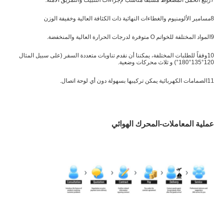
8مسامير الألومنيوم والغطاءات النهائية ذات الكثافة العالية وخفيفة الوزن
9المواد المختلفة للخواتم O متوفرة لدرجات الحرارة العالية والمنخفضة.
10وفقاً للطلبات المختلفة، يمكننا أن نقدم تناوبات متعددة السفر (على سبيل المثال
120°135°180°) و ثلاث محركات وضعية.
11الصمامات الكهربائية يمكن تركيبها بسهولة دون أي لوحة اتصال.
عملية المعاملات
-المحرك الهوائي