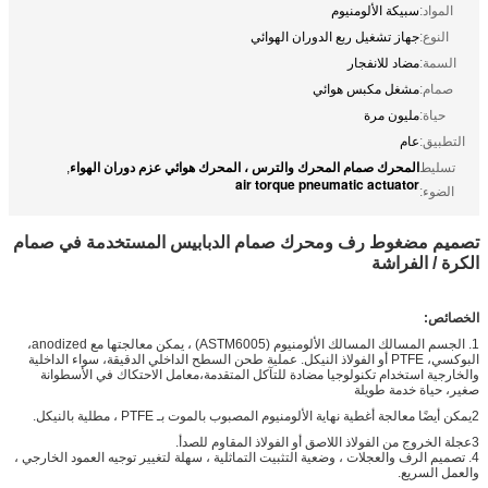
المواد:
سبيكة الألومنيوم
النوع:
جهاز تشغيل ربع الدوران الهوائي
السمة:
مضاد للانفجار
صمام:
مشغل مكبس هوائي
حياة:
مليون مرة
التطبيق:
عام
المحرك صمام المحرك والترس ، المحرك هوائي عزم دوران الهواء
تسليط
,
air torque pneumatic actuator
الضوء:
تصميم مضغوط رف ومحرك صمام الدبابيس المستخدمة في صمام
الكرة / الفراشة
الخصائص:
1. الجسم المسالك المسالك الألومنيوم (ASTM6005) ، يمكن معالجتها مع anodized،
البوكسي، PTFE أو الفولاذ النيكل. عملية طحن السطح الداخلي الدقيقة، سواء الداخلية
والخارجية استخدام تكنولوجيا مضادة للتآكل المتقدمة،معامل الاحتكاك في الأسطوانة
صغير، حياة خدمة طويلة
2يمكن أيضًا معالجة أغطية نهاية الألومنيوم المصبوب بالموت بـ PTFE ، مطلية بالنيكل.
3عجلة الخروج من الفولاذ اللاصق أو الفولاذ المقاوم للصدأ.
4. تصميم الرف والعجلات ، وضعية التثبيت التماثلية ، سهلة لتغيير توجيه العمود الخارجي ،
والعمل السريع.