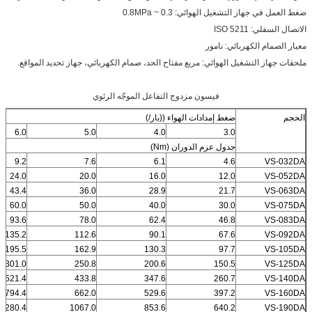
ضغط العمل في جهاز التشغيل الهوائي: 0.3 ~ 0.8MPa
الاتصال السفلي: ISO 5211
معيار الصمام الكهربائي: نامور
ملحقات جهاز التشغيل الهوائي: مربع مفتاح الحد، صمام الكهربائي، جهاز تحديد المواقع.
فيسون مزدوج التفاعل الموجّه الرئوي
الحجم
ضغط إمدادات الهواء ((بار/)
6.0
5.0
4.0
3.0
جدول عزم الدوران (Nm)
9.2
7.6
6.1
4.6
VS-032DA
24.0
20.0
16.0
12.0
VS-052DA
43.4
36.0
28.9
21.7
VS-063DA
60.0
50.0
40.0
30.0
VS-075DA
93.6
78.0
62.4
46.8
VS-083DA
135.2
112.6
90.1
67.6
VS-092DA
195.5
162.9
130.3
97.7
VS-105DA
301.0
250.8
200.6
150.5
VS-125DA
521.4
433.8
347.6
260.7
VS-140DA
794.4
662.0
529.6
397.2
VS-160DA
1280.4
1067.0
853.6
640.2
VS-190DA