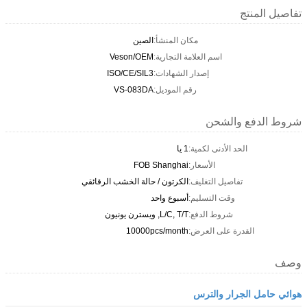
تفاصيل المنتج
مكان المنشأ:
الصين
اسم العلامة التجارية:
Veson/OEM
إصدار الشهادات:
ISO/CE/SIL3
رقم الموديل:
VS-083DA
شروط الدفع والشحن
الحد الأدنى لكمية:
1 يا
الأسعار:
FOB Shanghai
تفاصيل التغليف:
الكرتون / حالة الخشب الرقائقي
وقت التسليم:
أسبوع واحد
شروط الدفع:
L/C, T/T, ويسترن يونيون
القدرة على العرض:
10000pcs/month
وصف
هوائي حامل الجرار والترس