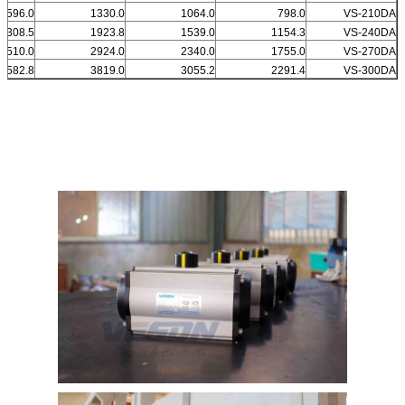
1596.0
1330.0
1064.0
798.0
VS-210DA
2308.5
1923.8
1539.0
1154.3
VS-240DA
3510.0
2924.0
2340.0
1755.0
VS-270DA
4582.8
3819.0
3055.2
2291.4
VS-300DA