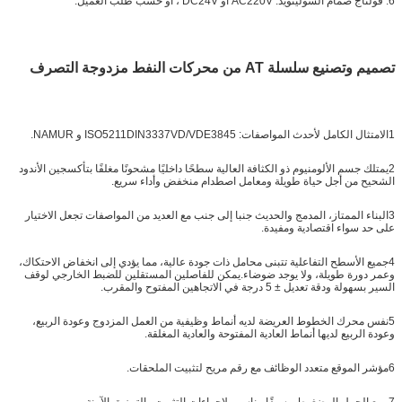
6. فولتاج صمام السولينويد: AC220V أو DC24V ، أو حسب طلب العميل.
تصميم وتصنيع سلسلة AT من محركات النفط مزدوجة التصرف
1الامتثال الكامل لأحدث المواصفات: ISO5211DIN3337VD/VDE3845 و NAMUR.
2يمتلك جسم الألومنيوم ذو الكثافة العالية سطحًا داخليًا مشحونًا مغلفًا بتأكسجين الأندود
الشحيح من أجل حياة طويلة ومعامل اصطدام منخفض وأداء سريع.
3البناء الممتاز، المدمج والحديث جنبا إلى جنب مع العديد من المواصفات تجعل الاختيار
على حد سواء اقتصادية ومفيدة.
4جميع الأسطح التفاعلية تتبنى محامل ذات جودة عالية، مما يؤدي إلى انخفاض الاحتكاك،
وعمر دورة طويلة، ولا يوجد ضوضاء.يمكن للفاصلين المستقلين للضبط الخارجي لوقف
السير بسهولة ودقة تعديل ± 5 درجة في الاتجاهين المفتوح والمقرب.
5نفس محرك الخطوط العريضة لديه أنماط وظيفية من العمل المزدوج وعودة الربيع،
وعودة الربيع لديها أنماط العادية المفتوحة والعادية المغلقة.
6مؤشر الموقع متعدد الوظائف مع رقم مريح لتثبيت الملحقات.
7ربيع الحمل المضغوط مسبقًا مناسب لإجراءات التثبيت والتمزيق الآمنة.