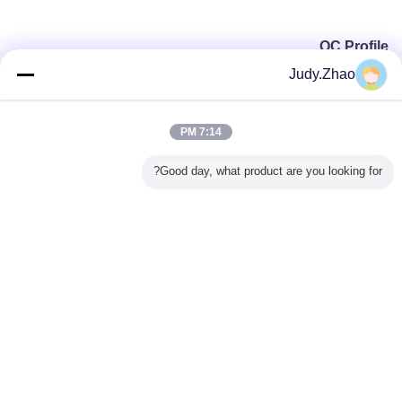
QC Profile
صمام Veson المحدودة.
تأخذ الجودة كحياة المشاريع ، ومراقبة الجودة
Judy.Zhao
والتفتيش هو مجموعة أساسية من الأفراد الذين باستمرار اختبار وإعادة
اختبار الأجزاء المصنعة إلى كل البعد.
تنفيذ صارم وفقا لمعايير ISO9001
： 2015 والمعايير الدولية الأخرى ، قسم مراقبة الجودة لدينا يضمن جودة
مثالية في كل مرة.
7:14 PM
يعمل قسم مراقبة الجودة لدينا عن كثب مع المواد الخام الواردة التي تقوم
Good day, what product are you looking for?
بفحص كل شحنة بحث عن العيوب.
عندما يتعين إعادة الأجزاء ، يضمن
موظف مراقبة الجودة لدينا أن يتلقى العميل ما يحتاجه بالضبط ويسعى
جاهدين لتوثيق المشكلة لضمان عدم حدوثه مرة أخرى.
غير اللغة
Arabic
منزل
|
معلومات عنا
|
خريطة الموقع
|
Privacy Policy