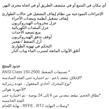
أي مكان في المنبع أو في منتصف الطريق أو في اتجاه مجرى النهر.
الإجراءات النموذجية من نظام إيقاف التشغيل في حالات الطوارئ
إيقاف تشغيل أنظمة ومعدات الأجزاء
عزل مخزونات الهيدروكربون
عزل المعدات الكهربائية
منع تصعيد الأحداث
أوقف تدفق الهيدروكربون
أزل الضغط / تفجير
التحكم في تهوية الطوارئ
أغلق الأبواب المانعة لتسرب الماء وباب النار
حدود المنتج
*
تصنيفات الضغط: ANSI Class 150-2500
*
الإغلاق: مقعد ناعم - تم اختباره حتى الفئة السادسة
*
نوع المحرك: أحادي المفعول ، عودة زنبركية
*
الأجهزة: هوائي
*
نطاق الحجم: مقعد معدني من 4 إلى 24 بوصة - تم اختباره حتى
الفئة الخامسة
*
وصلات النهاية: RFFE ، RTJ ، نهاية اللحام