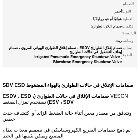
الصمام:
اللون:
أحمر
العملية:
هوائيًا أو هيدروليكيًا
الكلمات
صمام اغلاق الطوارئ
الرئيسية:
وسائط:
زيت
صمام إغلاق الطوارئ ESDV ، صمام إغلاق الطوارئ الهوائي المروي ، صمام
تسليط
إيقاف التشغيل في حالات الطوارئ
الضوء:
Irrigated Pneumatic Emergency Shutdown Valve
,
,
Blowdown Emergency Shutdown Valve
صمامات الإغلاق في حالات الطوارئ بالهواء المضغوط SDV ESD
VESON
صمامات الإغلاق في حالات الطوارئ (ESDV ، ESD ،
ESV ، SDV)
تستخدم لعزل الضغط
وتتدفق من مصدر معين أثناء حالة الضغط الزائد أو اكتشاف حدث
خطير.
تم دمج صمامات التفريغ الكهروستاتيكي في تصميم معدات نظام
المصنع ويمكن تثبيتها في الخط