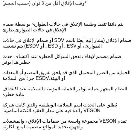
*
وقت الإغلاق أقل من 3 ثوان (حسب الحجم)
يتم دائمًا تنفيذ وظيفة الإغلاق في حالات الطوارئ بواسطة صمام
الإغلاق في حالات الطوارئ.طارئ
صمام الإغلاق (يشار إليه أيضًا باسم SDV أو صمام الإغلاق في حالات
الطوارئ ، أو ESV ، أو ESD ، أو ESDV) يتم تشغيله
صمام مصمم لإيقاف تدفق السوائل الخطرة عند اكتشاف حدث
خطير.هذا يوفر
الحماية من الضرر المحتمل الذي قد يلحق بفريق المصنع أو المعدات
أو البيئة.ESDV جزء من السلامة
النظام المجهز.عملية توفير الحماية المؤتمتة للسلامة عند اكتشاف
مادة خطرة
يُطلق على الحدث اسم السلامة الوظيفية والذي كانت شركة
VESON رائدة فيه على مدار العقود الثلاثة الماضية.
تقدم VESON مجموعة واسعة من صمامات الإغلاق ، والمشغلات
وأجهزة تحديد المواقع مصممة لمنع الكارثة