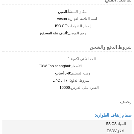
مكان المنشأ:
الصين
اسم العلامة التجارية:
veson
إصدار الشهادات:
ISO CE
رقم الموديل:
ألياف تيلة الفسكوز
شروط الدفع والشحن
الحد الأدنى لكمية:
1
الأسعار:
EXW Fob shanghai
وقت التسليم:
6-8 أسابيع
شروط الدفع:
L / C ، T / T
القدرة على العرض:
10000
وصف
صمام إيقاف الطوارئ
المواد:
SS CS
اغلاق
ESDV