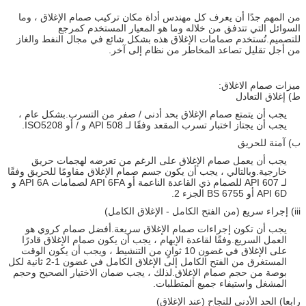
من المهم جدًا أن يعرف كل مهندس أداة مكان تركيب صمام الإغلاق ، وما
السوائل التي تتدفق من خلاله وما هو المعيار المستخدم كمرجع
للتصميم.تُستخدم صمامات الإغلاق هذه بشكل شائع في مجال النفط والغاز
من أجل تقليل تصاعد المخاطر من نظام إلى آخر.
ميزات صمام الاغلاق:
ط) إغلاق التعادل
يجب أن يتمتع صمام الإغلاق بحد أدنى / صفر من التسرب.بشكل عام ،
يجب أن يجتاز اختبار تسرب المقعد وفقًا لـ API 508 و / أو ISO5208.
ب) آمنة للحريق
يجب أن يعمل صمام الإغلاق على الرغم من تعرضه لهجمات حريق
خارجية.وبالتالي ، يجب أن يكون جسم صمام الإغلاق مقاومًا للحريق وفقًا
لـ API 607 ​​للصمام ذي القاعدة الناعمة أو API 6FA لصمامات API 6A و
API 6D أو BS 6755 الجزء 2.
iii) إجراء سريع (من الفتح الكامل - الإغلاق الكامل)
يجب أن تكون إجراءات صمام الإغلاق سريعة.أفضل صمام كروي هو
العمل السريع.وفقًا لقاعدة الإبهام ، يجب أن يكون صمام الإغلاق قادرًا
على الإغلاق في غضون 10 ثوانٍ من التنشيط ، ويجب أن يكون الوقت
المستغرق من الفتح الكامل إلى الإغلاق الكامل في غضون 1-2 ثانية لكل
بوصة من حجم صمام الإغلاق.لذلك ، يجب ضمان الاختيار الصحيح وحجم
المشغل واستيفاء جميع المتطلبات.
رابعا) الحد الأدنى للنجاح (عند الإغلاق)