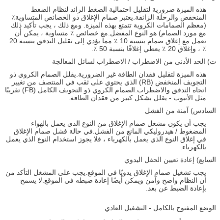
هذه الميزة ضرورية لتقليل احتمالية الضغط الزائد لنظام الضغط
المنخفض والرحلة الزائفة.يعتبر صمام الإغلاق ذو الخصائص المتساوية٪
(معظم الصمامات الكروية تتمتع بهذه الميزة. ومع ذلك ، يجب تأكيد ذلك
مع مورد الصمام) هو النوع المفضل.مع خصائص ٪ متساوية ، يمكن أن
تعمل مع إغلاق صمام بنسبة 10 ٪ مما يؤدي إلى تقليل التدفق بنسبة 20
٪ ، وإغلاق 20 ٪ يعطي إغلاقًا بنسبة 50 ٪.
ت) الحد الأدنى من الاضطراب / الاضطراب لسائل المعالجة
هذه الميزة لتقليل فقدان الطاقة غير الضرورية.يقلل الصمام الكروي ذو
التجويف المنخفض (RB) الذي يحتوي على ثقب في المنتصف من تغيير
اتجاه التدفق والاضطراب.الصمام الكروي ذو التجويف الكامل (FB) تقريبًا
مثل الأنبوب - يقلل بشكل كبير من فقدان الطاقة.
السادس) آمنة من الفشل
يجب أن يكون مشغل صمام الإغلاق من النوع الذي يعمل بالهواء
المضغوط / هيدروليكي المانع من الفشل.في حالة فشل صمام الإغلاق
في إغلاق النوع الذي يعمل بالكهرباء ، فلا يجوز استخدام النوع الذي يعمل
بالكهرباء.
السابع) إعادة تعيين الحقل اليدوي
يجب تشغيل صمام الإغلاق يدويًا في الموقع.يجب على المشغل التأكد من
أن النظام واضح وآمن ويمكن أيضًا إعادة ضبطه في الموقع.لا يسمح
بإعادة الضبط عن بعد.
الوضع المفتوح بالكامل - التشغيل العادي