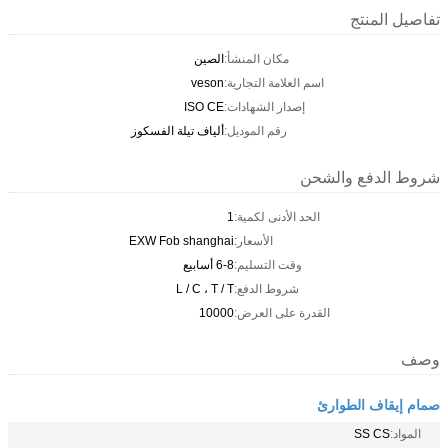
تفاصيل المنتج
مكان المنشأ:
الصين
اسم العلامة التجارية:
veson
إصدار الشهادات:
ISO CE
رقم الموديل:
ألياف تيلة الفسكوز
شروط الدفع والشحن
الحد الأدنى لكمية:
1
الأسعار:
EXW Fob shanghai
وقت التسليم:
6-8 أسابيع
شروط الدفع:
L / C ، T / T
القدرة على العرض:
10000
وصف
صمام إيقاف الطوارئ
المواد:
SS CS