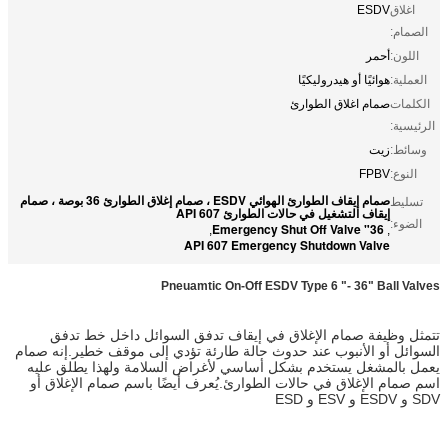
اغلاق
ESDV
الصمام:
اللون:
أحمر
العملية:
هوائيًا أو هيدروليكيًا
الكلمات
صمام اغلاق الطوارئ
الرئيسية:
وسائط:
زيت
النوع:
FPBV
صمام إيقاف الطوارئ الهوائي ESDV ، صمام إغلاق الطوارئ 36 بوصة ، صمام
تسليط
إيقاف التشغيل في حالات الطوارئ API 607
الضوء:
36" Emergency Shut Off Valve
,
,
API 607 Emergency Shutdown Valve
Pneuamtic On-Off ESDV Type 6 "- 36" Ball Valves
تتمثل وظيفة صمام الإغلاق في إيقاف تدفق السوائل داخل خط تدفق
السوائل أو الأنبوب عند حدوث حالة طارئة تؤدي إلى موقف خطير.إنه صمام
يعمل بالمشغل يستخدم بشكل أساسي لأغراض السلامة ولهذا يطلق عليه
اسم صمام الإغلاق في حالات الطوارئ.يُعرف أيضًا باسم صمام الإغلاق أو
SDV و ESDV و ESV و ESD