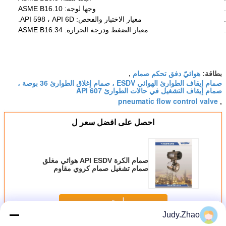
وجها لوجه: ASME B16.10
معيار الاختبار والفحص: API 598 ، API 6D.
معيار الضغط ودرجة الحرارة: ASME B16.34
هوائيّ دفق تحكم صمام
بطاقة:
,
صمام إيقاف الطوارئ الهوائي ESDV ، صمام إغلاق الطوارئ 36 بوصة ،
صمام إيقاف التشغيل في حالات الطوارئ API 607
pneumatic flow control valve
,
احصل على افضل سعر ل
صمام الكرة API ESDV هوائي مغلق
صمام تشغيل صمام كروي مقاوم
للاهتراء صمام كروي سيراميكي يعمل
بالهواء
استمر
Judy.Zhao