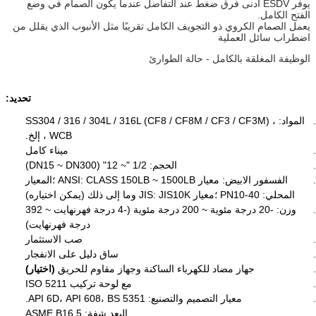
يوفر ESDV أدنى فرق ضغط عند التفاضل عندما يكون الصمام في وضع
الفتح الكامل.
يعمل الصمام الكروي ذو التجويف الكامل تقريبًا مثل الأنبوب الذي يقلل من
اضطراب سائل العملية
الوظيفة المغلقة بالكامل - حالة الطوارئ
تحديد:
المواد: SS304 / 316 / 304L / 316L (CF8 / CF8M / CF3 / CF3M) ،
WCB ، إلخ.
ميناء كامل
الحجم: 1/2 "~ 12" (DN15 ~ DN300)
الفسفور الابيض: معيار ANSI: CLASS 150LB ~ 1500LB ؛المعيار
المحلي: PN10-40 ؛معيار JIS: JIS10K وما إلى ذلك (يمكن اختياره)
وزن: -20 درجة مئوية ~ 200 درجة مئوية (-4 درجة فهرنهايت ~ 392
درجة فهرنهايت)
صب الاستثمار
ساق دليل على الانفجار
جهاز مضاد للكهرباء الساكنة وجهاز مقاوم للحريق
(اختيار)
مع لوحة تركيب ISO 5211
معيار التصميم والتصنيع: API 6D، API 608، BS 5351.
البعد شفة: ASME B16.5