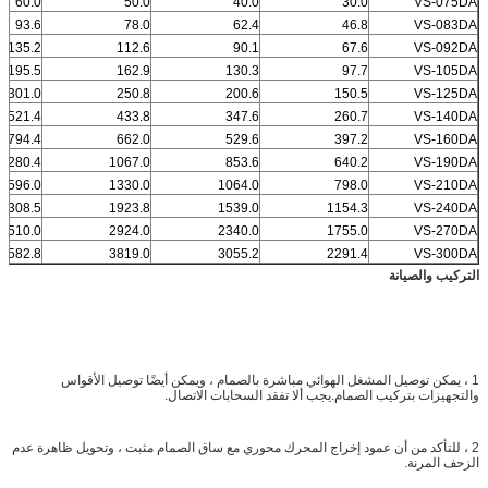
60.0
50.0
40.0
30.0
VS-075DA
93.6
78.0
62.4
46.8
VS-083DA
135.2
112.6
90.1
67.6
VS-092DA
195.5
162.9
130.3
97.7
VS-105DA
301.0
250.8
200.6
150.5
VS-125DA
521.4
433.8
347.6
260.7
VS-140DA
794.4
662.0
529.6
397.2
VS-160DA
1280.4
1067.0
853.6
640.2
VS-190DA
1596.0
1330.0
1064.0
798.0
VS-210DA
2308.5
1923.8
1539.0
1154.3
VS-240DA
3510.0
2924.0
2340.0
1755.0
VS-270DA
4582.8
3819.0
3055.2
2291.4
VS-300DA
التركيب والصيانة
1 ، يمكن توصيل المشغل الهوائي مباشرة بالصمام ، ويمكن أيضًا توصيل الأقواس
والتجهيزات بتركيب الصمام.يجب ألا تفقد السحابات الاتصال.
2 ، للتأكد من أن عمود إخراج المحرك محوري مع ساق الصمام مثبت ، وتحويل ظاهرة عدم
الزحف المرنة.