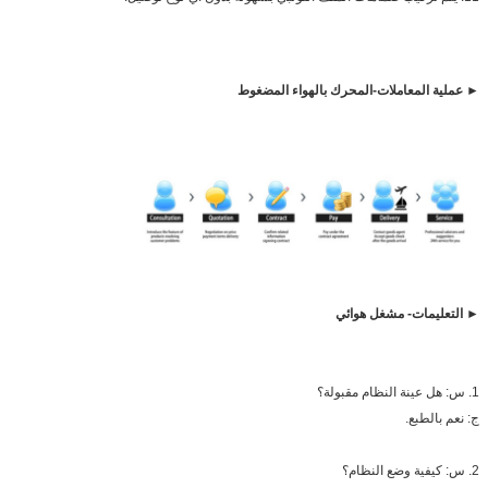
► عملية المعاملات
-المحرك بالهواء المضغوط
► التعليمات- مشغل هوائي
1. س: هل عينة النظام مقبولة؟
ج: نعم بالطبع.
2. س: كيفية وضع النظام؟