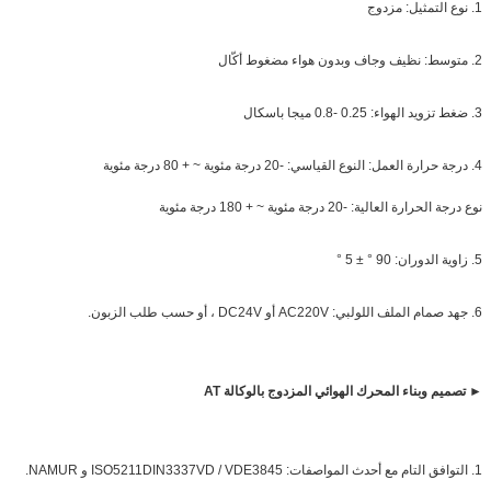
1. نوع التمثيل: مزدوج
2. متوسط: نظيف وجاف وبدون هواء مضغوط أكّال
3. ضغط تزويد الهواء: 0.25 -0.8 ميجا باسكال
4. درجة حرارة العمل: النوع القياسي: -20 درجة مئوية ~ + 80 درجة مئوية
نوع درجة الحرارة العالية: -20 درجة مئوية ~ + 180 درجة مئوية
5. زاوية الدوران: 90 ° ± 5 °
6. جهد صمام الملف اللولبي: AC220V أو DC24V ، أو حسب طلب الزبون.
► تصميم وبناء المحرك الهوائي المزدوج بالوكالة AT
1. التوافق التام مع أحدث المواصفات: ISO5211DIN3337VD / VDE3845 و NAMUR.