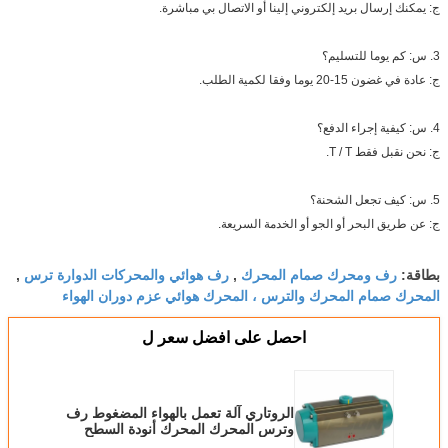
ج: يمكنك إرسال بريد إلكتروني إلينا أو الاتصال بي مباشرة.
3. س: كم يوما للتسليم؟
ج: عادة في غضون 15-20 يوما وفقا لكمية الطلب.
4. س: كيفية إجراء الدفع؟
ج: نحن نقبل فقط T / T.
5. س: كيف تجعل الشحنة؟
ج: عن طريق البحر أو الجو أو الخدمة السريعة.
رف ومحرك صمام المحرك
رف هوائي والمحركات الدوارة ترس
بطاقة:
,
,
المحرك صمام المحرك والترس ، المحرك هوائي عزم دوران الهواء
احصل على افضل سعر ل
الروتاري آلة تعمل بالهواء المضغوط رف
وترس المحرك المحرك أنودة السطح
المعالجة