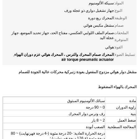
المواد:
سبيكة الألومنيوم
النوع:
جهاز تشغيل دواري ذو عجلة ورف
الوظيفة:
المحرك ربع دورة
صمام:
مشغل مكبس هوائي
الملحقات
صمام الملف اللولبي العكسي، مفتاح الحد، جهاز تحديد الموضع، جهاز
عجلة اليد
المتوفرة:
القوة:
هوائي
المحرك صمام المحرك والترس ، المحرك هوائي عزم دوران الهواء
تسليط الضوء:
,
air torque pneumatic actuator
مشغل دوار هوائي مزدوج المفعول بعودة زنبركية محركات عالية الجودة للصمام
المحرك بالهواء المضغوط
مادة
سبائك الألومنيوم المبثوق
زاوية الدوران
0 ~ 90 درجة
بنية
رف وترس دوار المحرك
ضغط العمل
2 ~ 8 بار
المعالجة السطحية
الصعب أنودة
درجة الحرارة العادية: -20 درجة مئوية (-4 درجة فهرنهايت) ~ 80
درجة مئوية (+ 176 درجة فهرنهايت) ؛