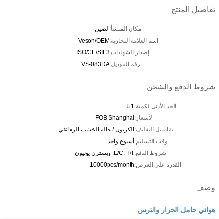
تفاصيل المنتج
مكان المنشأ:
الصين
اسم العلامة التجارية:
Veson/OEM
إصدار الشهادات:
ISO/CE/SIL3
رقم الموديل:
VS-083DA
شروط الدفع والشحن
الحد الأدنى لكمية:
1 يا
الأسعار:
FOB Shanghai
تفاصيل التغليف:
الكرتون / حالة الخشب الرقائقي
وقت التسليم:
أسبوع واحد
شروط الدفع:
L/C, T/T, ويسترن يونيون
القدرة على العرض:
10000pcs/month
وصف
هوائي حامل الجرار والترس