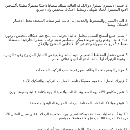
2. جسم الألمنيوم المبثوق ذو الكثافة العالية يمتلك سطحًا داخليًا مصقولًا مطليًا بأكسجين
الأنود المصقول لحياة طويلة ، ومعامل احتكاك منخفض وأداء سريع.
3. البناء الممتاز والمضغوط والحديث إلى جانب المواصفات المتعددة يجعل الاختيار
اقتصاديًا ومفيدًا.
4. تتبنى جميع أسطح التمثيل محامل عالية الجودة ، مما ينتج عنه احتكاك منخفض ، ودورة
حياة عالية ، وعدم وجود ضوضاء.يمكن لمسامير ضبط توقف السفر الخارجية المستقلة
ضبط ± 5 درجات بسهولة ودقة في كلا الاتجاهين المفتوح والإغلاق.
5. نفس مشغل المخطط التفصيلي لديه أنماط وظيفية من التمثيل المزدوج وعودة الزنبرك
، وعودة الزنبرك لها أنماط الفتح العادي والإغلاق العادي.
6. مؤشر الوضع متعدد الوظائف مع رقم مناسب لتركيب الملحقات.
7. زنبرك الحمل المضغوط مسبقًا مناسب لعمليات التركيب والتفكيك الآمنة.
8. تتميز مكابس الألمنيوم المصبوبة بالقالب وأغطية النهاية بكثافة عالية وخفيفة الوزن.
9. تتوفر مواد O- الحلقات المختلفة لدرجات الحرارة العالية والمنخفضة.
10. وفقًا لمتطلبات مختلفة ، يمكننا تقديم دورات متعددة الرحلات (على سبيل المثال 120
درجة 135 درجة 180 درجة) وثلاثة مشغلات مواضع.
11. يتم تركيب صمامات الملف اللولبي بسهولة بدون أي لوح توصيل.