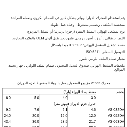
يتم استخدام المحرك الدوار الهوائي بشكل كبير في الصمام الكروي وصمام الفراشة.
منخفضة التكلفة ، وتصميم مضغوط ، وحياة عمل طويلة.
نوع المشغل الهوائي: التمثيل المفرد (رجوع الزنبرك) أو التمثيل المزدوج.
اللون: برتقالي ، أزرق ، أسود ، رمادي غامق.نحن نقبل ألوان OEM والعلامة التجارية.
ضغط تشغيل المشغل الهوائي: 0.3 ~ 0.8 ميجا باسكال
التوصيل السفلي: ISO 5211
معيار صمام الملف اللولبي: نامور
ملحقات المشغل الهوائي: صندوق التبديل المحدود ، صمام الملف اللولبي ، جهاز تحديد
المواقع.
محرك Veson مزدوج المفعول يعمل بالهواء المضغوط لعزم الدوران
بحجم
ضغط إمداد الهواء (بار /)
6.0
5.0
4.0
3.0
جدول عزم الدوران (نيوتن متر)
9.2
7.6
6.1
4.6
VS-032DA
24.0
20.0
16.0
12.0
VS-052DA
43.4
36.0
28.9
21.7
VS-063DA