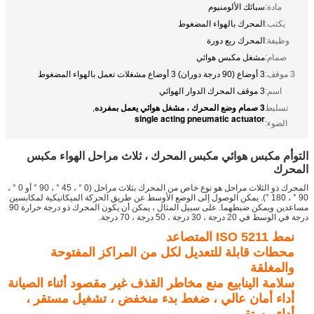
مادة:
سبائك الألومنيوم
يكتب:
المحرك بالهواء المضغوط
وظيفة:
المحرك ربع دورة
صمام:
مشغل مكبس هوائي
3 موقف:
3 أوضاع (90 درجة دوران) 3 أوضاع مشغلات تعمل بالهواء المضغوط
اسم:
3 موقف المحرك الدوار الهوائي
3 صمام وضع المحرك ، مشغل هوائي يعمل بمفرده
تسليط
,
single acting pneumatic actuator
الضوء:
التوأم مكبس هوائي مكبس المحرك ، ثلاث مراحل الهواء مكبس
المحرك
المحرك ذو الثلاث مراحل هو نوع خاص من المحرك بثلاث مراحل (0 °
،
45 °
،
90 ° أو 0 °
،
90 °
،
180 °).
يمكن الوصول إلى الوضع الأوسط عن طريق الحركة الميكانيكية لمكابسين
مساعدين ويمكن ضبطهما.
على سبيل المثال ، يمكن أن يكون المحرك ذو درجة حرارة 90
درجة في الوسط في 20 درجة
،
30 درجة
،
50 درجة
،
70 درجة.
نمط ISO 5211 المتصاعد
محطات قابلة للتعديل لكل من المراكز المفتوحة
والمغلقة
سلامة الينابيع منع مخاطر القذف غير مقصود أثناء الصيانة
أداء أمان عالي ،
ضغط بدء منخفض
،
تشغيل
مستقر ،
أداء مستقر.