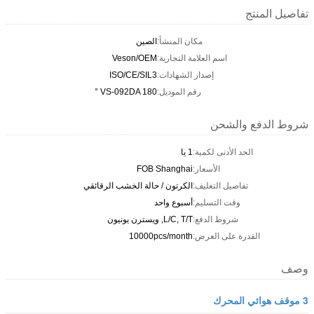
تفاصيل المنتج
مكان المنشأ:
الصين
اسم العلامة التجارية:
Veson/OEM
إصدار الشهادات:
ISO/CE/SIL3
رقم الموديل:
VS-092DA 180 °
شروط الدفع والشحن
الحد الأدنى لكمية:
1 يا
الأسعار:
FOB Shanghai
تفاصيل التغليف:
الكرتون / حالة الخشب الرقائقي
وقت التسليم:
أسبوع واحد
شروط الدفع:
L/C, T/T, ويسترن يونيون
القدرة على العرض:
10000pcs/month
وصف
3 موقف هوائي المحرك