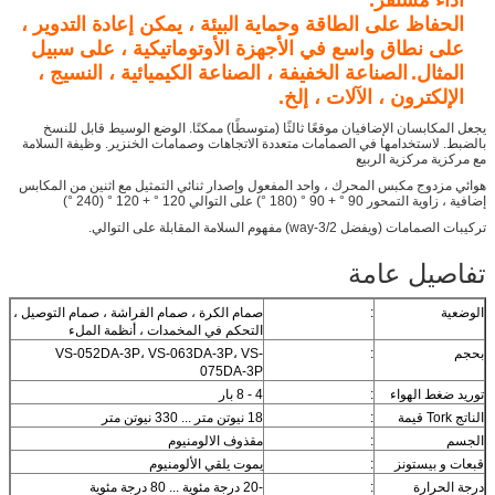
الحفاظ على الطاقة وحماية البيئة ، يمكن إعادة التدوير
،
على نطاق واسع في الأجهزة الأوتوماتيكية ، على سبيل
المثال.
الصناعة الخفيفة ، الصناعة الكيميائية ، النسيج ،
الإلكترون ، الآلات ، إلخ.
يجعل المكابسان الإضافيان موقعًا ثالثًا (متوسطًا) ممكنًا. الوضع الوسيط قابل للنسخ
بالضبط. لاستخدامها في الصمامات متعددة الاتجاهات وصمامات الخنزير. وظيفة السلامة
مع مركزية مركزية الربيع
هوائي مزدوج مكبس المحرك ، واحد المفعول وإصدار ثنائي التمثيل مع اثنين من المكابس
إضافية ، زاوية التمحور 90 ° + 90 ° (180 °) على التوالي 120 ° + 120 ° (240 °)
تركيبات الصمامات (ويفضل 3/2-way) مفهوم السلامة المقابلة على التوالي.
تفاصيل عامة
الوضعية
:
صمام الكرة ، صمام الفراشة ، صمام التوصيل ،
التحكم في المخمدات ، أنظمة الملء
بحجم
:
VS-052DA-3P، VS-063DA-3P، VS-
075DA-3P
توريد ضغط الهواء
:
4 - 8 بار
الناتج Tork قيمة
:
18 نيوتن متر ... 330 نيوتن متر
الجسم
:
مقذوف الالومنيوم
قبعات و بيستونز
:
يموت يلقي الألومنيوم
درجة الحرارة
:
-20 درجة مئوية ... 80 درجة مئوية