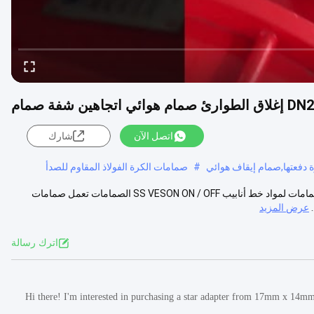
اتجاهين شفة صمام
اتصل الآن
شارك
ة دفعتها,صمام إيقاف هوائي
#
صمامات الكرة الفولاذ المقاوم للصدأ
تعمل الوسائط المائية الهوائية على إيقاف تشغيل الصمام / إيقاف تشغيل الصمامات لمواد خط أنابيب SS VESON ON / OFF الصمامات تعمل صمامات
عرض المزيد
اترك رسالة
Hi there! I'm interested in purchasing a star adapter from 17mm x 14m