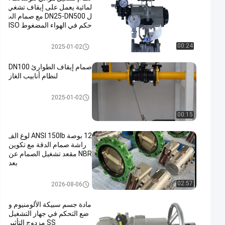
لمائية يعمل على إيقاف تشغي
ل DN25-DN500 مع صمام الت
حكم في الهواء المضغوط ISO
9001
هوائي على إيقاف صمام
00:24
2025-01-02
صمام إيقاف الطوارئ DN100
لنظام أنابيب الغاز
هوائي على إيقاف صمام
2025-01-02
00:15
12 بوصة ANSI 150lb لوغ الف
راشة صمام الدقة مع تكوين
NBR مقعد تشغيل الصمام عن
بعد
صمام فراشة تعمل بالهواء المضغو
02:57
2026-08-06
ط
مادة جسم سبيكة الألومنيوم و
ضع التحكم في جهاز التشغيل
SS مزدوج التأثير