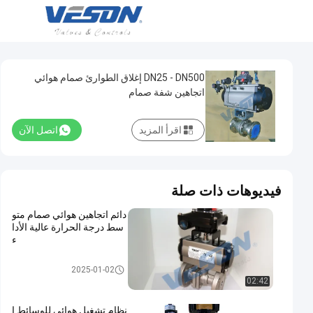
DN25 - DN500 إغلاق الطوارئ صمام هوائي
اتجاهين شفة صمام
اقرأ المزيد
اتصل الآن
فيديوهات ذات صلة
دائم اتجاهين هوائي صمام متو
سط ​​درجة الحرارة عالية الأدا
ء
هوائي على إيقاف صمام
2025-01-02
02:42
نظام تشغيل هوائي للوسائط ا