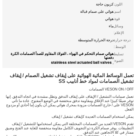
اللون:
كزبون حاجة
اسم:
هوائي على صمام قبالة
قوة:
هوائي
وسائل
ماء
الإعلام:
درجة حرارة
درجة الحرارة المتوسطة
الوسط::
هوائي صمام التحكم في الهواء ، الفولاذ المقاوم للصدأ الصمامات الكرة
تسليط
دفعتها
الضوء:
stainless steel actuated ball valves
,
تعمل الوسائط المائية الهوائية على إيقاف تشغيل الصمام / إيقاف
تشغيل الصمامات لمواد خط أنابيب SS
VESON ON / OFF الصمامات
تعمل صمامات التشغيل / الإيقاف على إيقاف التدفق وتظل مشددة في اتجاه التدفق. إنها
توفر ضيقًا كبيرًا عند الإغلاق ومقاومة تدفق منخفضة في الوضع المفتوح. عادة ما تأتي
VESON على / خارج الصمامات مزودة بمحرك هوائي يمكن أن يكون إما أحادي أو مزدوج
الفعل.
يمكن استخدام الصمامات العديدة كإيقاف تشغيل / إيقاف
تقدم VESON العديد من الصمامات المختلفة التي يمكن استخدامها للتشغيل / إيقاف
التطبيقات. يوفر صمام الكرة ذو التجويف الكامل مقاومة منخفضة للغاية عند الفتح وضيق
ممتاز في كلا الاتجاهين عند التدفق.