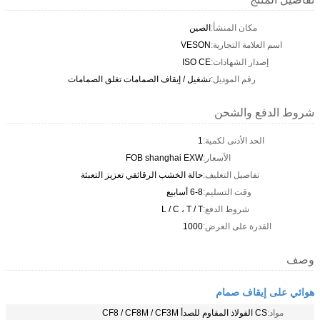
مكان المنشأ:
الصين
اسم العلامة التجارية:
VESON
إصدار الشهادات:
ISO CE
رقم الموديل:
تشغيل / إيقاف الصمامات تغلق الصمامات
شروط الدفع والشحن
الحد الأدنى لكمية:
1
الأسعار:
FOB shanghai EXW
تفاصيل التغليف:
حالة الخشب الرقائقي تعزيز التعبئة
وقت التسليم:
6-8 أسابيع
شروط الدفع:
L / C ، T / T
القدرة على العرض:
1000
وصف
هوائي على إيقاف صمام
مواد:
CS الفولاذ المقاوم للصدأ CF8 / CF8M / CF3M