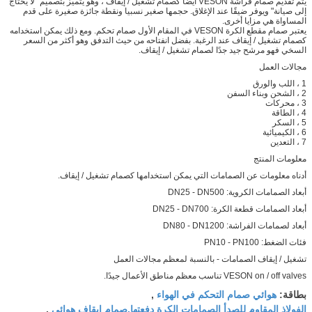
يتم تقديم صمام فراشة VESON أيضًا كصمام تشغيل / إيقاف ، وهو يتميز بتصميم "لا يحتاج
إلى صيانة" ويوفر ضيقًا عند الإغلاق. حجمها صغير نسبيا ونقطة جائزة صغيرة على قدم
المساواة هي مزايا أخرى.
يعتبر صمام مقطع الكرة VESON في المقام الأول صمام تحكم. ومع ذلك يمكن استخدامه
كصمام تشغيل / إيقاف عند الرغبة. بفضل انفتاحه من حيث التدفق وهو أكثر من السعر
السخي فهو مرشح جيد جدًا لصمام تشغيل / إيقاف.
مجالات العمل
1 ، اللب والورق
2 ، الشحن وبناء السفن
3 ، محركات
4 ، الطاقة
5 ، السكر
6 ، الكيميائية
7 ، التعدين
معلومات المنتج
أدناه معلومات عن الصمامات التي يمكن استخدامها كصمام تشغيل / إيقاف.
أبعاد الصمامات الكروية: DN25 - DN500
أبعاد الصمامات قطعة الكرة: DN25 - DN700
أبعاد لصمامات الفراشة: DN80 - DN1200
فئات الضغط: PN10 - PN100
تشغيل / إيقاف الصمامات - بالنسبة لمعظم مجالات العمل
VESON on / off valves تناسب معظم مناطق الأعمال جيدًا.
هوائي صمام التحكم في الهواء
بطاقة:
,
الفولاذ المقاوم للصدأ الصمامات الكرة دفعتها,صمام إيقاف هوائي
,