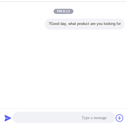
8:13 PM
Good day, what product are you looking for?
محرك خطي هوائي مفرد / مزدوج التمثيل تصميم وحدات شهادة
ISO CE هوائي على صمام إيقاف التشغيل
المحرك الخطي بالهواء المضغوط
2023-08-30
12 الرؤى