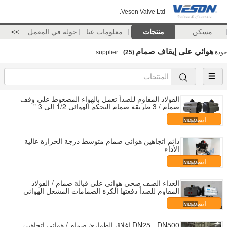
Veson Valve Ltd.
مسكن
منتجات
معلومات عنا
جولة في المعمل
>>
هوائي على إيقاف صمام
جودة
supplier.
(25)
الفولاذ المقاوم للصدأ تعمل بالهواء المضغوط على وقف
صمام / 3 طريقة صمام التحكم الهوائي 1/2 إلى 3 "
اتصل بنا
دائم اتجاهين هوائي صمام متوسط ​​درجة الحرارة عالية
الأداء
اتصل بنا
الغذاء الصف صحي هوائي على قبالة صمام / الفولاذ
المقاوم للصدأ دفعتها الكرة الصمامات المشغل الهوائي
الأفقي
اتصل بنا
DN25 - DN500 إغلاق الطوارئ صمام / هوائي اتجاهين