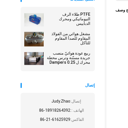
ج وصف
PTFE طلاء الرف
النيوماتيكي ومحرك
الدبابيس
مشغل هوائي من الفولاذ
المقاوم للصدأ المقاوم
للتآكل
ربيع عودة هوائيّ منصب
جريدة مسنّنة وترس محطة
محرك ل Dampers 0.25
-0.8 Mpa
إتصال
إتصال:
Judy.Zhao
الهاتف ::
86-18918264392
الفاكس:
86-21-61625929