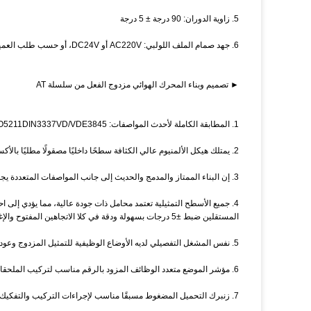
5. زاوية الدوران: 90 درجة ± 5 درجة
6. جهد صمام الملف اللولبي: AC220V أو DC24V، أو حسب طلب العميل.
► تصميم وبناء المحرك الهوائي مزدوج الفعل من سلسلة AT
1. المطابقة الكاملة لأحدث المواصفات: ISO5211DIN3337VD/VDE3845 وNAMUR.
2. يمتلك هيكل الألمنيوم عالي الكثافة سطحًا داخليًا مصقولًا مطليًا بالأكسجين الأنودي المصقول من أجل عمر طويل، ومعامل احتكاك منخفض وأداء سريع.
3. إن البناء الممتاز والمدمج والحديث إلى جانب المواصفات المتعددة يجعل الاختيار اقتصاديًا ومفيدًا.
4. جميع الأسطح التمثيلية تعتمد محامل ذات جودة عالية، مما يؤدي إ
المستقلين ضبط ±5 درجات بسهولة ودقة في كلا الاتجاهين المفتوح والإغلاق.
5. نفس المشغل التفصيلي لديه الأوضاع الوظيفية للتمثيل المزدوج وعودة الزنبرك، وعودة الزنبرك لديها أنماط الفتح العادي والإغلاق العادي.
6. مؤشر الموضع متعدد الوظائف المزود بالرقم مناسب لتركيب الملحقات.
7. زنبرك التحميل المضغوط مسبقًا مناسب لإجراءات التركيب والتفكيك الآمنة.