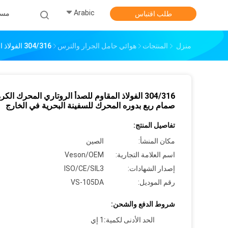
Arabic
مس
طلب اقتباس
منزل
المنتجات
هوائي حامل الجرار والترس
304/316 الفولاذ المقاوم للصدأ الروتاري المحرك الكرة صمام ربع بدوره المحرك للسفينة البحرية في الخارج
304/316 الفولاذ المقاوم للصدأ الروتاري المحرك الكر
صمام ربع بدوره المحرك للسفينة البحرية في الخارج
تفاصيل المنتج:
مكان المنشأ:
الصين
اسم العلامة التجارية:
Veson/OEM
إصدار الشهادات:
ISO/CE/SIL3
رقم الموديل:
VS-105DA
شروط الدفع والشحن:
الحد الأدنى لكمية:
1 إي