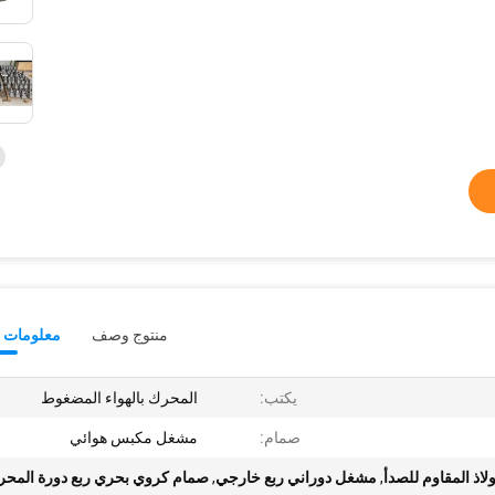
منتوج وصف
معلومات ت
يكتب:
المحرك بالهواء المضغوط
صمام:
مشغل مكبس هوائي
,
مشغل دوراني ربع خارجي
,
صمام كروي بحري ربع دورة المح