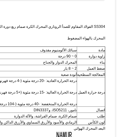
SS304 الفولاذ المقاوم للصدأ الروتاري المحرك الكرة صمام ربع دورة المحرك
المحرك بالهواء المضغوط
مادة
سبائك الألومنيوم مقذوف
زاوية دوارة
0 ~ 90 درجة
بناء
المحرك الدوار والجناح
ضغط العمل
2 ~ 8 بار
المعالجة السطحية
أنودة صعبة
درجة الحرارة العادية: -20 درجة مئوية (-4 درجة فهرنهايت) ~ 80 درجة مئوية (+176 درجة فهرنهايت)؛
درجة حرارة العمل
درجة الحرارة العالية: -15 درجة مئوية (+5 درجة فهرنهايت) ~ 150 درجة مئوية (+302 درجة فهرنهايت)؛
درجة الحرارة المنخفضة: -40 درجة مئوية (-104 درجة فهرنهايت) ~ 80 درجة مئوية (+176 درجة فهرنهايت).
اتصال
نامور، ISO5211، وDIN3337
طلب
صمام الكرة، صمام الفراشة، والآلة الدوارة
لون الكأس
الرمادي والأسود والأزرق السماوي والأزرق الداكن وا
البعد المحرك الهوائي