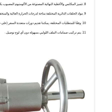
8. تتميز المكابس والأغطية النهائية المصنوعة من الألومنيوم المصبوب بكثافة عالية وخفيفة الوزن.
9. مواد الحلقات الدائرية المختلفة متاحة لدرجات الحرارة العالية والمنخفضة.
10. وفقًا للمتطلبات المختلفة، يمكننا تقديم دورات متعددة السفر (على سبيل المثال 120°135°180°) وثلاثة مشغلات موضعية.
11. يتم تركيب صمامات الملف اللولبي بسهولة دون أي لوح توصيل.