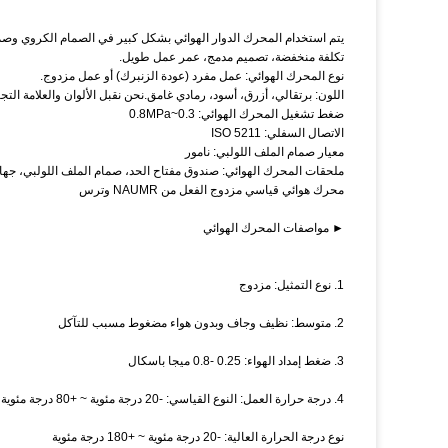
يتم استخدام المحرك الدوار الهوائي بشكل كبير في الصمام الكروي وصم
تكلفة منخفضة، تصميم مدمج، عمر عمل طويل.
نوع المحرك الهوائي: عمل مفرد (عودة الزنبرك) أو عمل مزدوج.
اللون: برتقالي، أزرق، أسود، رمادي غامق.نحن نقبل الألوان والعلامة التجارية 
ضغط تشغيل المحرك الهوائي: 0.3~0.8MPa
الاتصال السفلي: ISO 5211
معيار صمام الملف اللولبي: نامور
ملحقات المحرك الهوائي: صندوق مفتاح الحد، صمام الملف اللولبي، جهاز
محرك هوائي قياسي مزدوج الفعل من NAUMR وترس
► مواصفات المحرك الهوائي
1. نوع التمثيل: مزدوج
2. متوسط: نظيف وجاف وبدون هواء مضغوط مسبب للتآكل
3. ضغط إمداد الهواء: 0.25 -0.8 ميجا باسكال
4. درجة حرارة العمل: النوع القياسي: -20 درجة مئوية ~ +80 درجة مئوية
نوع درجة الحرارة العالية: -20 درجة مئوية ~ +180 درجة مئوية