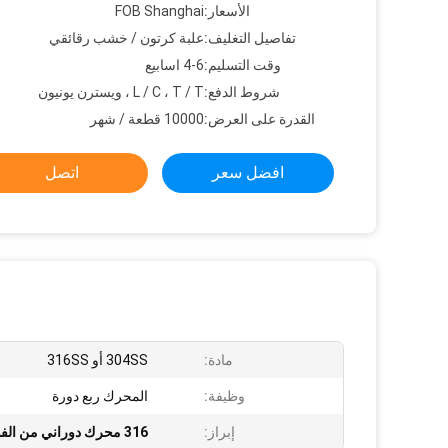
الأسعار:
FOB Shanghai
تفاصيل التغليف:
علبة كرتون / خشب رقائقي
وقت التسليم:
4-6 اسابيع
شروط الدفع:
L / C ، T / T ، ويسترن يونيون
القدرة على العرض:
10000 قطعة / شهر
افضل سعر
اتصل
مادة:
304SS أو 316SS
وظيفة:
المحرك ربع دورة
إبراز:
316 محرك دوراني من الفولاذ المقاوم للصدأ