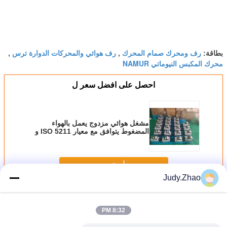
رف ومحرك صمام المحرك
رف هوائي والمحركات الدوارة ترس
بطاقة:
,
,
محرك المكبس النيوماتي NAMUR
احصل على افضل سعر ل
مشغل هوائي مزدوج يعمل بالهواء
المضغوط يتوافق مع معيار ISO 5211 و
NAMUR
استمر
Judy.Zhao
هوائي حامل الجرار والترس
أكثر
8:32 PM