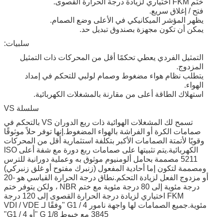
ختم FKM اختياري لزيادة درجة الحرارة القصوى.
فتح / إغلاق سريع.
يظهر المؤشر الميكانيكي في الأعلى وضع الصمام.
يمكن أن تكون مجهزة بصندوق تبديل حد.
سلبيات:
التمثيل الفردي يعطي تحكمًا أقل من المحركات ذات التمثيل
المزدوج.
يتطلب نظام هواء مضغوط وصمام لولبي للتحكم في إمداد
الهواء.
استهلاك الطاقة أعلى من مقارنة بالمشغلات الكهربائية.
سلسلة VS
تسمح لك المشغلات الهوائية ذات ربع الدوران VS بالتحكم في
صمامات الكرة أو الفراشة بالهواء المضغوط.إنها توفر حلاً موثوقًا
وقويًا لأتمتة الصمامات الأكبر بتكلفة استثمارية أقل من المحركات
الكهربائية.يتم تثبيتها على صمامات ربع دورة مع شفة أعلى ISO
5211 مصممة بحامل ألومنيوم موثوق به وعملية دورانية للترس
ومصممة لتكون إما أحادية المفعول (زنبرك مفتوح أو غلق زنبركي)
أو مزدوج الفعل لزيادة التحكم.نطاق درجة الحرارة القياسي هو -20
درجة مئوية إلى 80 درجة مئوية مع ختم NBR ، ولكن يتوفر ختم
FKM اختياري لزيادة درجة الحرارة القصوى إلى 120 درجة
مئوية.جميع الصمامات لها واجهة نامور G1 / 4 "وفقًا لـ VDI / VDE
3845 مع خيوط G 1/8 "أو G1 / 4"