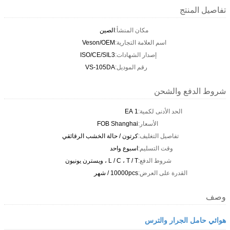
تفاصيل المنتج
مكان المنشأ:
الصين
اسم العلامة التجارية:
Veson/OEM
إصدار الشهادات:
ISO/CE/SIL3
رقم الموديل:
VS-105DA
شروط الدفع والشحن
الحد الأدنى لكمية:
1 EA
الأسعار:
FOB Shanghai
تفاصيل التغليف:
كرتون / حالة الخشب الرقائقي
وقت التسليم:
اسبوع واحد
شروط الدفع:
L / C ، T / T ، ويسترن يونيون
القدرة على العرض:
10000pcs / شهر
وصف
هوائي حامل الجرار والترس