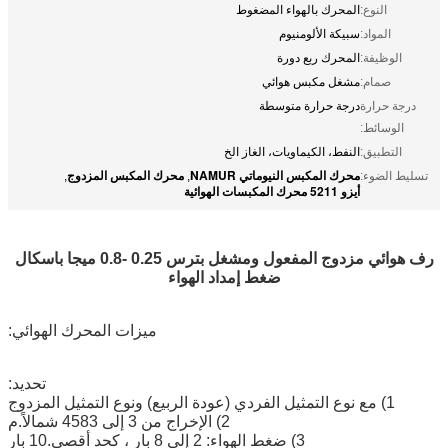
النوع:
المحرك بالهواء المضغوط
المواد:
سبيكة الألومنيوم
الوظيفة:
المحرك ربع دورة
صمام:
مشغل مكبس هوائي
درجة حرارة
درجة حرارة متوسطة
الوسائط:
التطبيق:
النفط، الكيماويات، الغاز الخ
محرك المكبس النيوماتي NAMUR
محرك المكبس المزدوج
تسليط الضوء:
,
,
أيزو 5211 محرك المكبسات الهوائية
رف هوائي مزدوج المفعول ومشغل بترس 0.25 -0.8 ميجا باسكال
ضغط إمداد الهواء
ميزات المحرك الهوائي:
تحديد:
1) مع نوع التمثيل الفردي (عودة الربيع) ونوع التمثيل المزدوج
2) الإخراج من 3 إلى 4583 شمالاً.م
3) ضغط الهواء: 2 إلى 8 بار ، كحد أقصى.10 بار