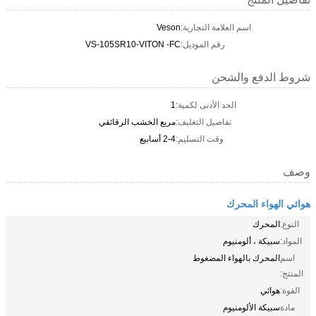
اسم العلامة التجارية:
Veson
رقم الموديل:
VS-105SR10-VITON -FC
شروط الدفع والشحن
الحد الأدنى لكمية:
1
تفاصيل التغليف:
مربع الخشب الرقائقي
وقت التسليم:
2-4 أسابيع
وصف
هوائي الهواء المحرك
النوع:
المحرك
المواد:
سبيكة ، ألومنيوم
اسم
المحرك بالهواء المضغوط
المنتج:
القوة:
هوائي
مادة
سبيكة الألومنيوم