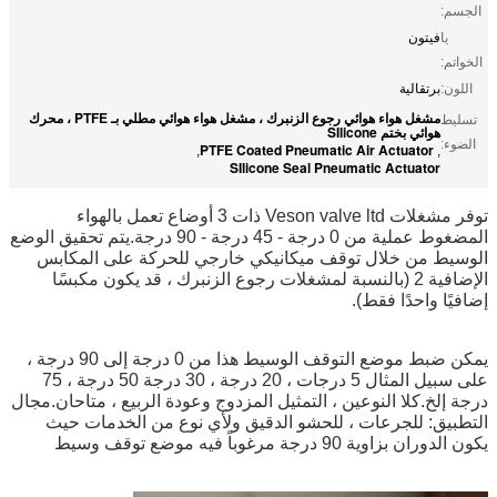
الجسم:
يا
فيتون
الخواتم:
اللون:
برتقالية
مشغل هواء هوائي رجوع الزنبرك ، مشغل هواء هوائي مطلي بـ PTFE ، محرك
تسليط
هوائي بختم SIlicone
الضوء:
PTFE Coated Pneumatic Air Actuator
,
,
SIlicone Seal Pneumatic Actuator
توفر مشغلات Veson valve ltd ذات 3 أوضاع تعمل بالهواء
المضغوط عملية من 0 درجة - 45 درجة - 90 درجة.يتم تحقيق الوضع
الوسيط من خلال توقف ميكانيكي خارجي للحركة على المكابس
الإضافية 2 (بالنسبة لمشغلات رجوع الزنبرك ، قد يكون مكبسًا
إضافيًا واحدًا فقط).
يمكن ضبط موضع التوقف الوسيط هذا من 0 درجة إلى 90 درجة ،
على سبيل المثال 5 درجات ، 20 درجة ، 30 درجة 50 درجة ، 75
درجة إلخ.كلا النوعين ، التمثيل المزدوج وعودة الربيع ، متاحان.مجال
التطبيق: للجرعات ، للحشو الدقيق ولأي نوع من الخدمات حيث
يكون الدوران بزاوية 90 درجة مرغوباً فيه موضع توقف وسيط