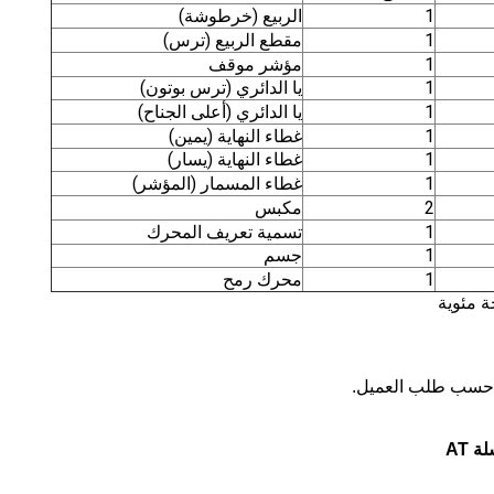
1
الربيع (خرطوشة)
1
مقطع الربيع (ترس)
1
مؤشر موقف
1
يا الدائري (ترس بوتون)
1
يا الدائري (أعلى الجناح)
1
غطاء النهاية (يمين)
1
غطاء النهاية (يسار)
1
غطاء المسمار (المؤشر)
2
مكبس
1
تسمية تعريف المحرك
1
جسم
1
محرك رمح
 AT