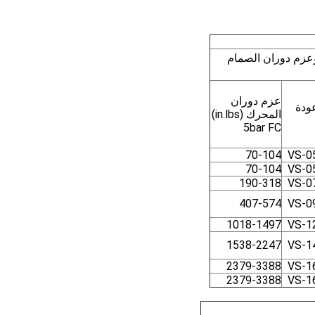
وعزم دوران الصمام
عزم دوران
ودة
المحرك (in.lbs)
5bar FC
70-104
VS-0
70-104
VS-0
190-318
VS-0
407-574
VS-0
1018-1497
VS-1
1538-2247
VS-1
2379-3388
VS-1
2379-3388
VS-1