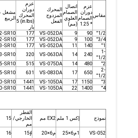
عزم
عزم
اتصال
المحرك
دوران
دوران
الصمام
مشغل ع
مقاس
المزدوج
المحرك
الصمام
العلوي
الربيع
الفعل
(in.lbs) 5
* 1.25
(مم)
بار
2-SR10
177
VS-052DA
9
90
1/2"
2-SR10
177
VS-052DA
9
100
3/4"
3-SR10
177
VS-052DA
11
140
1"
1-
3-SR10
320
VS-063DA
14
240
1/2"
5-SR10
515
VS-075DA
14
480
2"
2-
5-SR10
631
VS-083DA
17
650
1/2"
0-SR10
1441
VS-105DA
17
1150
3"
0-SR10
1441
VS-105DA
22
1400
4"
القطر
نموذج
إكس 1 ملم
EX2 مم
الخارجي/
15
مم
VS-052
1م6×25
م6×20
∮15
16