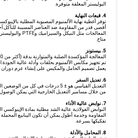
البوليستر المغلفة متوفرة.
4. قبعات النهاية
توفر أغطية نهاية الألمنيوم المصبوبة المطلية بالإيبوكسي (أك
أقصى قدر من المقاومة ضد العناصر المسببة للتآكل.آخ
المعالجات مثل النيكل والسيراميك وPTFE والبوليستر المطلي
متاح.
5. بيستونز
المعالجة المؤكسدة الصلبة والمتوازنة بدقة (أكثر من 30 ميكرومتر).
تم تجهيز مكابس الألمنيوم بحلقات وأدلة عالية الجودة.ال
يعمل تصميم الحامل والمكبس على إنشاء عزم دوران ث
6. تعديل السفر
التعديل القياسي هو ± 5 درجات في كل من الوضعين المفتوح والمغلق
من خلال مسامير التعديل الخارجية التي يمكن الوصول إ
7. نوابض عالية الأداء
النوابض الفولاذية عالية الشد مطلية بمادة الإيبوكسي ا
المقاومة وخدمة أطول.يمكن أن تكون الينابيع المحملة م
تفكيكها بسرعة.
8. المحامل والأدلة