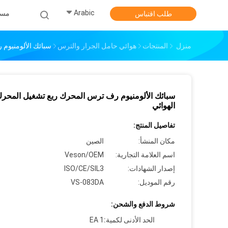
Arabic
مس
طلب اقتباس
منزل
المنتجات
هوائي حامل الجرار والترس
سبائك الألومنيوم
سبائك الألومنيوم رف ترس المحرك ربع تشغيل المحر
الهوائي
تفاصيل المنتج:
مكان المنشأ:
الصين
اسم العلامة التجارية:
Veson/OEM
إصدار الشهادات:
ISO/CE/SIL3
رقم الموديل:
VS-083DA
شروط الدفع والشحن:
الحد الأدنى لكمية:
1 EA