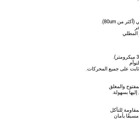
ثر من 80um).
ر
توأم
ابت على جميع المحركات.
ليها بسهولة.
لمقاومة للتآكل
سبقًا بأمان