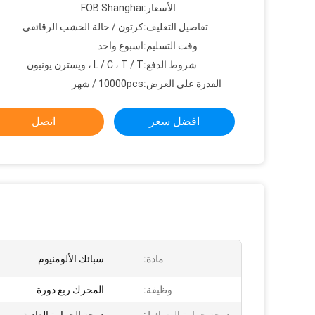
الأسعار:
FOB Shanghai
تفاصيل التغليف:
كرتون / حالة الخشب الرقائقي
وقت التسليم:
اسبوع واحد
شروط الدفع:
L / C ، T / T ، ويسترن يونيون
القدرة على العرض:
10000pcs / شهر
افضل سعر
اتصل
مادة:
سبائك الألومنيوم
وظيفة:
المحرك ربع دورة