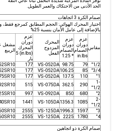
توفر المادة المركبة شديدة التحمل ثباتًا عالي الثقة
الحد الأدنى من الاحتكاك والعمر الطويل.
صمام الكرة 3 اتجاهات
اختيار المحرك الهوائي: الحجم المطابق كمرجع فقط، 
بالإضافة إلى عامل الأمان بنسبة 25%
عزم
عزم
عزم
المحرك
دوران
دوران
دوران
مشغل ع
مقاس
المزدوج
المحرك
الصمام
الصمام
الربيع
الفعل
(in.lbs) 5
* 1.25
in.lbs
بار
52SR10
177
VS-052DA
98.75
79
1/2"
52SR10
177
VS-052DA
106.25
85
3/4"
75SR10
177
VS-052DA
137.5
110
1"
1-
92SR10
515
VS-075DA
362.5
290
1/2"
25SR10
997
VS-092DA
850
680
2"
2-
40SR10
1441
VS-105DA
1356.3
1085
1/2"
60SR10
2555
VS-125DA
1996.3
1597
3"
60SR10
2555
VS-125DA
2225
1780
4"
صمام الكرة ذو اتجاهين