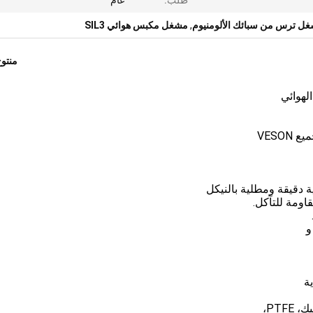
طلب:
عام
ل ترس من سبائك الألومنيوم
,
مشغل مكبس هوائي SIL3
منتو
لهوائي
دقيقة ومطلية بالنيكل
و
PTF،