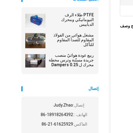
PTFE طلاء الرف
النيوماتيكي ومحرك
الدبابيس
ج وصف
مشغل هوائي من الفولاذ
المقاوم للصدأ المقاوم
للتآكل
ربيع عودة هوائيّ منصب
جريدة مسنّنة وترس محطة
محرك ل Dampers 0.25
-0.8 Mpa
إتصال
إتصال:
Judy.Zhao
الهاتف ::
86-18918264392
الفاكس:
86-21-61625929