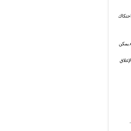
احتكاك
.يمكن
إغلاق