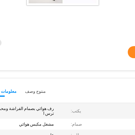
منتوج وصف
معلومات ت
رف هوائي بصمام الفراشة ومح
يكتب:
ترس I
صمام:
مشغل مكبس هوائي