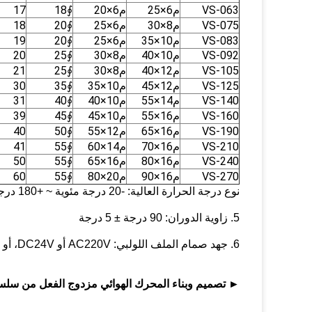
VS-063
م6×25
م6×20
∮18
17
VS-075
م8×30
م6×25
∮20
18
VS-083
م10×35
م6×25
∮20
19
VS-092
م10×40
م8×30
∮25
20
VS-105
م12×40
م8×30
∮25
21
VS-125
م12×45
م10×35
∮35
30
VS-140
م14×55
م10×40
∮40
31
VS-160
م16×55
م10×45
∮45
39
VS-190
م16×65
م12×55
∮50
40
VS-210
م16×70
م14×60
∮55
41
VS-240
م16×80
م16×65
∮55
50
VS-270
م16×90
م20×80
∮55
60
نوع درجة الحرارة العالية: -20 درجة مئوية ~ +180 درجة مئوية
5. زاوية الدوران: 90 درجة ± 5 درجة
6. جهد صمام الملف اللولبي: AC220V أو DC24V، أو حسب طلب العميل.
► تصميم وبناء المحرك الهوائي مزدوج الفعل من سلسلة