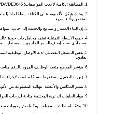
1. المطابقة الكاملة لأحدث المواصفات: ISO5211DIN3337VD/VDE3845 وNAMUR.
2. يمتلك هيكل الألمنيوم عالي الكثافة سطحًا داخليًا
منخفض وأداء سريع.
3. إن البناء الممتاز والمدمج والحديث إلى جانب المواصفات المتعددة يجعل الاختيار اقتصاديًا ومفيدًا.
4. جميع الأسطح التمثيلية تعتمد محامل ذات جودة عا
لمسماري ضبط إيقاف السفر الخارجيين المستقلين ضبط ±5 درجات بسهولة ودقة في كلا الاتجاهين المفتوح 
5. نفس المشغل التفصيلي لديه الأوضاع الوظيفية للتمثي
العادي.
6. مؤشر الموضع متعدد الوظائف المزود بالرقم مناسب لتركيب الملحقات.
7. زنبرك التحميل المضغوط مسبقًا مناسب لإجراءات التركيب والتفكيك الآمنة.
8. تتميز المكابس والأغطية النهائية المصنوعة من الألومنيوم المصبوب بكثافة عالية وخفيفة الوزن.
9. مواد الحلقات الدائرية المختلفة متاحة لدرجات الحرارة العالية والمنخفضة.
10. وفقًا للمتطلبات المختلفة، يمكننا تقديم دورات متعددة السفر (على سبيل المثال 120°135°180°) وثلاثة مشغلات موضعية.