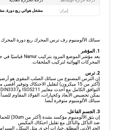
درجة حرارة الوسائط:
درجة الحرارة العادية
إبراز:
مشغل هوائي ربع دورة
,
مشغ
سبائك الألومنيوم رف ترس المحرك ربع دورة المحرك ا
1. المؤشر
يعد مؤشر الموضع المزود بتركيب Namur قياسيًا في جميع VESON
المحركات الهوائية لتركيب الملحقات.
2. ترس
إن الترس المصنوع من سبائك الصلب المقوى هو أرضية 
(أكثر من 15 ميكرون) لتقليل الاحتكاك وتوفير أقصى مقاومة للتآكل.
التوافق الكامل مع أحدث معايير ISO5211 وDIN3337.
يمكن تخصيص الأبعاد وكخيارات، الفولاذ المقاوم للصدأ 
سبائك الألومنيوم متوفرة أيضا.
3. الجسم الفاعل.
إن بثق الألومنيوم مؤكسد بشدة (أكثر من 30um) للحماية
ضد التآكل والتآكل مع تقليل احتكاك المكبس
الحد الأدنى المطلق.خيارات أخرى مثل النيكل، السيراميك، E