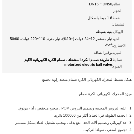
نطاق
DN15 ~ DN50
الحجم:
ضغط
1.6 ميجا باسكال
التشغيل:
الهيكل:
بنية بسيطة
الجهد
تيار مستمر 12~24 فولت (±10%)، تيار متردد 110~220 فولت، 50/60
هرتز
الاختياري:
الميزة:
توفير الطاقة
3 طريقة صمام الكرة المشغلة ، صمام الكرة الكهربائية الآلية
تسليط
,
motorized electric ball valve
الضوء:
هيكل بسيط المحرك الكهربائي الكرة صمام متعدد زاوية تجميع
ميزة المحرك الكهربائي الكرة صمام
1 ، علبة التروس المعدنية وتصميم التروس POM ، ضجيج منخفض ، أداء موثوق.
2 ، الخدمة الطويلة في الحياة: أكثر من 100000 دائرة.
3 ، حد كهربائي وتصميم آلات الحد ، تقع بدقة ، وتجنب تشغيل العتاد بشكل مستمر.
4 ، تجميع المفتي ، سهلة التركيب.