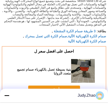
شركة Veson Valve Ltd. متخصصة في بحث وتصنيع جميع أنواع المحركات الهيدروليكية
الهوائية والصمامات التي تعمل مع الشركات العاملة في مجال العلوم والتكنولوجيا الهوائية
والصمامات الهوائية ، وتستخدم على نطاق واسع في الغاز الطبيعي والزيوت والكيماويات
والصناعة وصهر المعادن وصناعة الورق والطباعة والطاقة الكهربائية ، والتعدين ، والأدوية ،
والكيماويات اليومية ، والأغذية والمشروبات ، ومعالجة المياه والمعالجة والمعدات
الميكانيكية والصناعات الأخرى ، الشركة منذ بدايتها ، الإصرار على مبدأ الابتكار العلمي
والتكنولوجي ، الجودة أولاً ، التي أنشئت على مر السنين المشهود لها ، هو هندسة التحكم
في التدفق وتعديل معدات التشغيل الآلي لاختيار المنتجات.
3 طريقة صمام الكرة المشغلة
بطاقة:
,
صمام الكرة الكهربائية الآلية,صمام الكرة التي تعمل بمحرك
,
صمام الكرة الكهربائية الآلية
احصل على افضل سعر ل
بنية بسيطة تعمل بالكهرباء صمام تجميع
متعدد الزوايا
استمر
Judy.Zhao
الصمامات الكهربائية
أكثر