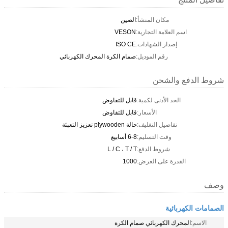
مكان المنشأ:
الصين
اسم العلامة التجارية:
VESON
إصدار الشهادات:
ISO CE
رقم الموديل:
صمام الكرة المحرك الكهربائي
شروط الدفع والشحن
الحد الأدنى لكمية:
قابل للتفاوض
الأسعار:
قابل للتفاوض
تفاصيل التغليف:
حالة plywooden تعزيز التعبئة
وقت التسليم:
6-8 أسابيع
شروط الدفع:
L / C ، T / T
القدرة على العرض:
1000
وصف
الصمامات الكهربائية
الاسم:
المحرك الكهربائي صمام الكرة