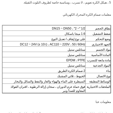
5 ، هيكل الكرة تعويم ، لا تسرب ، ومناسبة خاصة لظروف التلوث الثقيلة.
معلمات صمام الكرة المحرك الكهربائي
نطاق الحجم
1/2 "~ 2" ، DN15 ~ DN50
ضغط التشغيل
1.6 ميجا باسكال
وضع التحكم
على نوع إيقاف / تعديل النوع
الجهد الاختياري
DC12 ~ 24V (± 10٪) ، AC110 ~ 220V ، 50 / 60Hz
مواد الجسم
ستانلس ستيل
المادة الأساسية
ستانلس ستيل
مادة مانعة للتسرب
EPDM ، PTFE
المواد الجذعية
ستانلس ستيل
بناء
2 صمام الكرة الطريق
نوع الاتصال
الخيوط ، ثلاثي المشبك
الوسائط المطبقة
السيطرة على الماء والهواء والغاز والنفط والسائل والبخار
الملحقات الاختيارية
فوق حماة عزم الدوران ، سخان إزالة الرطوبة ، اقتران الفولاذ
المقاوم للصدأ ونير
معلومات عنا