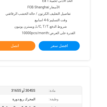
الحد الأدنى لكمية:
1 Ea
الأسعار:
FOB Shanghai
تفاصيل التغليف:
الكرتون / حالة الخشب الرقائقي
وقت التسليم:
4-6 اسابيع
شروط الدفع:
L/C, T/T, ويسترن يونيون
القدرة على العرض:
10000pcs/month
افضل سعر
اتصل
مادة:
304SS أو 316SS
وظيفة:
المحرك ربع دورة