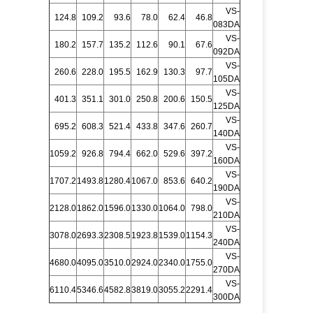
VS-
124.8
109.2
93.6
78.0
62.4
46.8
083DA
VS-
180.2
157.7
135.2
112.6
90.1
67.6
092DA
VS-
260.6
228.0
195.5
162.9
130.3
97.7
105DA
VS-
401.3
351.1
301.0
250.8
200.6
150.5
125DA
VS-
695.2
608.3
521.4
433.8
347.6
260.7
140DA
VS-
1059.2
926.8
794.4
662.0
529.6
397.2
160DA
VS-
1707.2
1493.8
1280.4
1067.0
853.6
640.2
190DA
VS-
2128.0
1862.0
1596.0
1330.0
1064.0
798.0
210DA
VS-
3078.0
2693.3
2308.5
1923.8
1539.0
1154.3
240DA
VS-
4680.0
4095.0
3510.0
2924.0
2340.0
1755.0
270DA
VS-
6110.4
5346.6
4582.8
3819.0
3055.2
2291.4
300DA