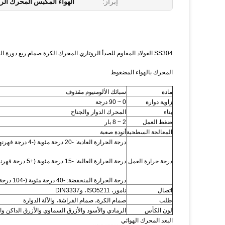
إبراز:
الهواء المكبس المحرك الر
SS304 الفولاذ المقاوم للصدأ الروتاري المحرك الكرة صمام ربع دورة المحرك
المحرك بالهواء المضغوط
مادة
سبائك الألومنيوم مقذوف
زاوية دوارة
0 ~ 90 درجة
بناء
المحرك الدوار والجناح
ضغط العمل
2 ~ 8 بار
المعالجة السطحية
أنودة صعبة
درجة الحرارة العادية: -20 درجة مئوية (-4 درجة فهرنهايت) ~ 80 درجة مئوية (+176 درجة فهرنهايت)؛
درجة حرارة العمل
درجة الحرارة العالية: -15 درجة مئوية (+5 درجة فهرنهايت) ~ 150 درجة مئوية (+302 درجة فهرنهايت)؛
درجة الحرارة المنخفضة: -40 درجة مئوية (-104 درجة فهرنهايت) ~ 80 درجة مئوية (+176 درجة فهرنهايت).
اتصال
نامور، ISO5211، وDIN3337
طلب
صمام الكرة، صمام الفراشة، والآلة الدوارة
لون الكأس
الرمادي والأسود والأزرق السماوي والأزرق الداكن وا
البعد المحرك الهوائي