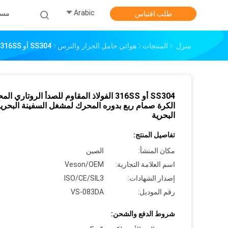
Arabic
مس
طلب اقتباس
منزل
المنتجات
هوائي حامل الجرار والترس
SS304 أو 316SS الفولاذ المقاوم للصدأ الروتاري المحرك الكرة صمام ربع بدوره المحرك لمشغل السفينة البحرية البحرية
SS304 أو 316SS الفولاذ المقاوم للصدأ الروتاري ا
الكرة صمام ربع بدوره المحرك لمشغل السفينة البحري
البحرية
تفاصيل المنتج:
مكان المنشأ:
الصين
اسم العلامة التجارية:
Veson/OEM
إصدار الشهادات:
ISO/CE/SIL3
رقم الموديل:
VS-083DA
شروط الدفع والشحن: