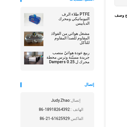
PTFE طلاء الرف
ج وصف
النيوماتيكي ومحرك
الدبابيس
مشغل هوائي من الفولاذ
المقاوم للصدأ المقاوم
للتآكل
ربيع عودة هوائيّ منصب
جريدة مسنّنة وترس محطة
محرك ل Dampers 0.25
-0.8 Mpa
إتصال
إتصال:
Judy.Zhao
الهاتف ::
86-18918264392
الفاكس:
86-21-61625929