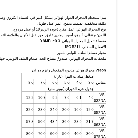
يتم استخدام المحرك الدوار الهوائي بشكل كبير في الصمام الكروي وصم
تكلفة منخفضة، تصميم مدمج، عمر عمل طويل.
نوع المحرك الهوائي: عمل مفرد (عودة الزنبرك) أو عمل مزدوج.
اللون: برتقالي، أزرق، أسود، رمادي غامق.نحن نقبل الألوان والعلامة التجارية 
ضغط تشغيل المحرك الهوائي: 0.3~0.8MPa
الاتصال السفلي: ISO 5211
معيار صمام الملف اللولبي: نامور
ملحقات المحرك الهوائي: صندوق مفتاح الحد، صمام الملف اللولبي، جهاز
Veson محرك هوائي مزدوج المفعول وعزم دوران
ضغط إمدادات الهواء (بار /)
مقاس
3.0
4.0
5.0
6.0
7.0
8.0
جدول عزم الدوران (نيوتن متر)
VS-
12.2
10.7
9.2
7.6
6.1
4.6
032DA
VS-
32.0
28.0
24.0
20.0
16.0
12.0
052DA
VS-
57.8
50.6
43.4
36.0
28.9
21.7
063DA
VS-
80.0
70.0
60.0
50.0
40.0
30.0
075DA