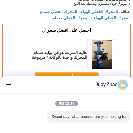
7. موثوق جودة مضمونة ونشطة بعد البيع
المحرك الخطي الهواء
المحرك الخطي صمام
بطاقة:
,
,
المحرك الخطي الهواء ، المحرك الخطي صمام
احصل على افضل سعر ل
عالية السرعة هوائي بوابة صمام
المحرك واحدة بالوكالة / مزدوجة
بالوكالة تصميم حسب الطلب
استمر
Judy.Zhao
المحرك الخطي بالهواء المضغوط
أكثر
12:39 PM
Good day, what product are you looking for?
 البوابة
150 Psig هوائي
مشغل خطي هوائي
صمام الكرة
صمام البو
 المزدوج
خطي المحرك هوائي
يعمل بالوكالة
الكريوجينية الخدمة
الأكسجين