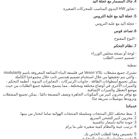
4. جاك المسمار مع عجلة اليد
- تجاوز HW اليدوي المناسب للمحركات الصغيرة
5. عجلة اليد مع علبة التروس
- عجلة اليد مع علبة التروس
6. تصاعد قوس
- النوع المفتوح
7. نظام التحكم
- لوحة أو نسخة مجلس الوزراء
- تصميم حسب الطلب
نمطية
تشترك جميع مشغلات Veson VSL في فلسفة البناء الشائعة المعروفة باسم modularity
، والتي يتم تحقيقها من خلال استخدام تصميم هندسي ثابت خلال مجموعتنا الكاملة.
يمكن تجميع أسطوانات الطاقة ، حاويات الزنبركات ، التجاوزات اليدوية ، أنظمة التحكم ،
والميزات الأخرى في أوضاع مختلفة ومختلفة ، مما يسمح بتغطية جميع الطلبات من حيث
موضع التعطل والميزات الإضافية.
مع توافر مخزون كبير من المكونات الجاهزة ونصف المصنعة دائمًا ، يمكن تجميع المشغلات
وتزويدها بتوصيلات سريعة جدًا.
خدماتنا
1: نمط مختلف لكل المنتجات وسلسلة المنتجات الهوائية تماما لتختار من بينها.
2: مخزون كبير للشحن السريع.
3: جودة عالية بأسعار تنافسية
4: ترتيب عينة والنظام كمية صغيرة على ما يرام
5: تخصيص وفقا للطلب الخاص بك.
6: تقديم معلومات المنتجات المجانية.