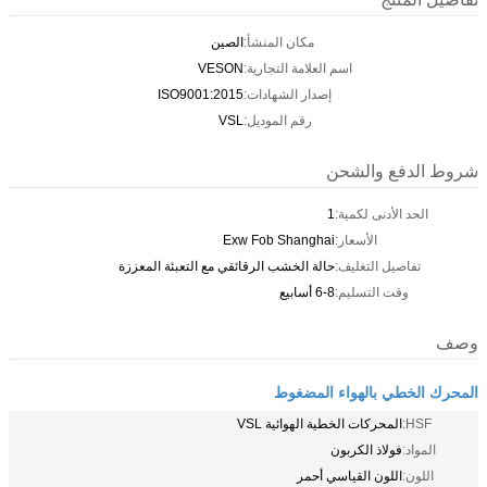
مكان المنشأ:
الصين
اسم العلامة التجارية:
VESON
إصدار الشهادات:
ISO9001:2015
رقم الموديل:
VSL
شروط الدفع والشحن
الحد الأدنى لكمية:
1
الأسعار:
Exw Fob Shanghai
تفاصيل التغليف:
حالة الخشب الرقائقي مع التعبئة المعززة
وقت التسليم:
6-8 أسابيع
وصف
المحرك الخطي بالهواء المضغوط
HSF:
المحركات الخطية الهوائية VSL
المواد:
فولاذ الكربون
اللون:
اللون القياسي أحمر