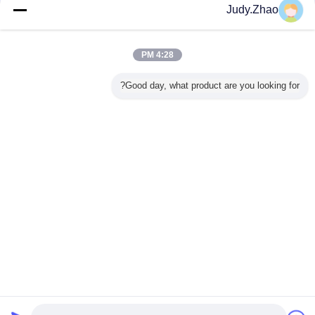
Judy.Zhao
4:28 PM
Good day, what product are you looking for?
المحرك الخطي الهواء
المحرك الخطي صمام
بطاقة:
,
,
محرك خطي هوائي 150 Psig ، محرك خطي هوائي ساق مرتفع ، مشغل
صمام بوابة هوائي خطي
احصل على افضل سعر ل
150 Psig هوائي خطي المحرك هوائي
بوابة صمام المحرك
استمر