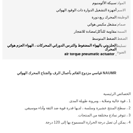
المواد:
سبيكة الألومنيوم
الاسم:
أجهزة التشغيل الدوارة ذات الوقود الهوائي
الوظيفة:
المحرك ربع دورة
صمام:
مشغل مكبس هوائي
السمة:
مقاومة للتآكل/مضادة للانفجار
الضغط:
الضغط المتوسط
الحلزوني بالهواء المضغوط والترس الدوراني المحركات ، الهواء العزم هوائي
تسليط
المحرك
الضوء:
air torque pneumatic actuator
,
NAUMR قياسي مزدوج القائم بأعمال الرف والجناح المحرك الهوائي
الخصائص الرئيسية
1 ، قوة عالية وصلابة ، ومرونة طويلة المدى.
2 ، سطح المنتج عشيرة وسلسة ، لديها قدرة قوية ضد الثقة وأداء موسيقي.
3 ، تتوفر نماذج مختلفة من المنتجات.
4 ، يمكن أن تصل درجة الحرارة المسموح بها إلى 120 درجة.