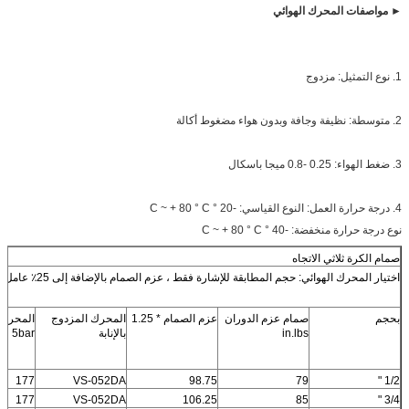
► مواصفات المحرك الهوائي
1. نوع التمثيل: مزدوج
2. متوسطة: نظيفة وجافة وبدون هواء مضغوط أكالة
3. ضغط الهواء: 0.25 -0.8 ميجا باسكال
4. درجة حرارة العمل: النوع القياسي: -20 ° C ~ + 80 ° C
نوع درجة حرارة منخفضة: -40 ° C ~ + 80 ° C
صمام الكرة ثلاثي الاتجاه
اختيار المحرك الهوائي: حجم المطابقة للإشارة فقط ، عزم الصمام بالإضافة إلى 25٪ عامل أمان
بحجم
صمام عزم الدوران
عزم الصمام * 1.25
المحرك المزدوج
in.lbs
بالإنابة
5bar
177
VS-052DA
98.75
79
1/2 "
177
VS-052DA
106.25
85
3/4 "