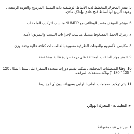
5. نفس المحرك المخطط لديه الأنماط الوظيفية ذات التمثيل المزدوج والعودة الربيعية ،
وعودة الربيع لها أنماط فتح عادي وإغلاق عادي.
6. مؤشر الموقف متعدد الوظائف مع NUMER مناسب لتركيب الملحقات.
7. زنبرك الحمل المضغوط مسبقًا مناسب لإجراءات التثبيت والتمزيق الآمنة.
8. مكابس الألمنيوم والقبعات الطرفية مصبوبة بالقالب ذات كثافة عالية وخفة وزن.
9. تتوفر مواد الحلقات المختلفة على درجة حرارة عالية ومنخفضة.
10. وفقًا للمتطلبات المختلفة ، يمكننا تقديم دورات متعددة السفر (على سبيل المثال 120
° 135 ° 180 °) وثلاثة مشغلات الموقف.
11. يتم تركيب صمامات الملف اللولبي بسهولة بدون أي لوح ربط.
► التعليمات - المحرك الهوائي
1. س: هل عينه مقبولة؟