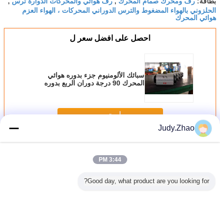
رف ومحرك صمام المحرك
رف هوائي والمحركات الدوارة ترس
بطاقة:
,
,
الحلزوني بالهواء المضغوط والترس الدوراني المحركات ، الهواء العزم
هوائي المحرك
احصل على افضل سعر ل
سبائك الألومنيوم جزء بدوره هوائي
المحرك 90 درجة دوران الربع بدوره
استمر
Judy.Zhao
هوائي حامل الجرار والترس
أكثر
3:44 PM
Good day, what product are you looking for?
PTF طلاء الرف
جهاز التشغيل
مشغل تروس
مزدوج عمل هوائيّ
ربيع عود
تيكي ومحرك
الهوائي للأسطوانة
وجريدة هوائية بعزم
منصب جريدة مسنّنة
منصب جريد
بابيس
مع معالجة الصلبة
دوران 70 نيوتن متر
وترس محرك ل
وترس مح
المضادة للأنوديزة
مقاوم للتآكل ووصلة
الكرة فراشة صمام
ل 0.25