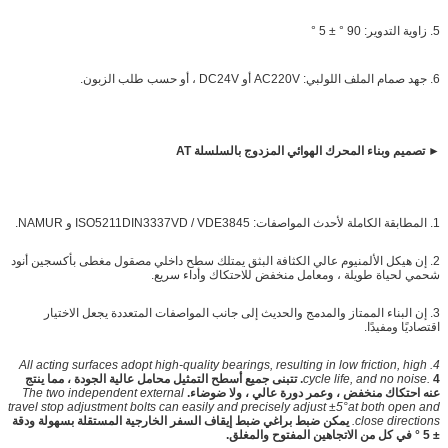
5. زاوية التدوير: 90 ° ± 5 °
6. جهد صمام الملف اللولبي: AC220V أو DC24V ، أو حسب طلب الزبون.
► تصميم وبناء المحرك الهوائي المزدوج بالسلسلة AT
1. المطابقة الكاملة لأحدث المواصفات: ISO5211DIN3337VD / VDE3845 و NAMUR.
2. إن هيكل الألمنيوم عالي الكثافة البثق يمتلك سطح داخلي مصقول مغطى بأكسجين أنود
شحمي لحياة طويلة ، ومعامل منخفض للاحتكاك وأداء سريع.
3. إن البناء الممتاز والمدمج والحديث إلى جانب المواصفات المتعددة يجعل الاختيار
اقتصاديًا ومفيدًا.
4. All acting surfaces adopt high-quality bearings, resulting in low friction, high
cycle life, and no noise.
4. تتبنى جميع أسطح التمثيل محامل عالية الجودة ، مما ينتج
عنه احتكاك منخفض ، وعمر دورة عالي ، ولا ضوضاء.
The two independent external
travel stop adjustment bolts can easily and precisely adjust ±5°at both open and
close directions.
يمكن ضبط براغي ضبط إيقاف السفر الخارجية المستقلة بسهولة ودقة
± 5 ° في كل من الاتجاهين المفتوح والمغلق.