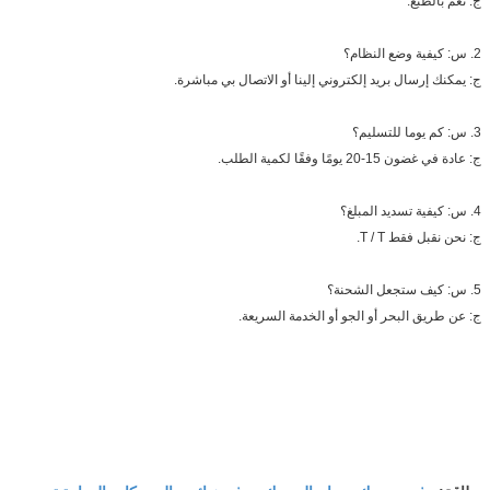
ج: نعم بالطبع.
2. س: كيفية وضع النظام؟
ج: يمكنك إرسال بريد إلكتروني إلينا أو الاتصال بي مباشرة.
3. س: كم يوما للتسليم؟
ج: عادة في غضون 15-20 يومًا وفقًا لكمية الطلب.
4. س: كيفية تسديد المبلغ؟
ج: نحن نقبل فقط T / T.
5. س: كيف ستجعل الشحنة؟
ج: عن طريق البحر أو الجو أو الخدمة السريعة.