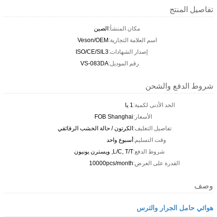
تفاصيل المنتج
مكان المنشأ:
الصين
اسم العلامة التجارية:
Veson/OEM
إصدار الشهادات:
ISO/CE/SIL3
رقم الموديل:
VS-083DA
شروط الدفع والشحن
الحد الأدنى لكمية:
1 يا
الأسعار:
FOB Shanghai
تفاصيل التغليف:
الكرتون / حالة الخشب الرقائقي
وقت التسليم:
أسبوع واحد
شروط الدفع:
L/C, T/T, ويسترن يونيون
القدرة على العرض:
10000pcs/month
وصف
هوائي حامل الجرار والترس