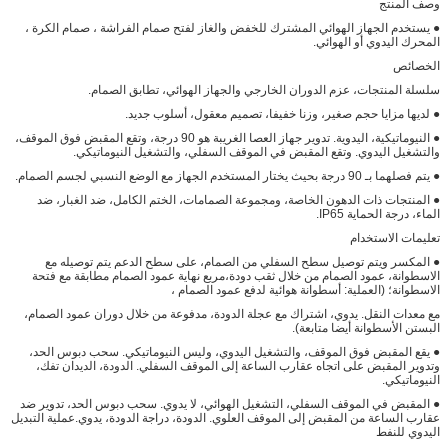
وصف المنتج
● يستخدم الجهاز الهوائي المشترك للخفض والغاز لفتح صمام الفراشة ، صمام الكرة ،
المحرك اليدوي أو الهوائي.
الخصائص
سلسلة المنتجات، عزم الدوران الخارجي والجهاز الهوائي، تطابق الصمام.
● لديها مزايا حجم صغير، وزنا خفيفا، تصميم معقول، أسلوب جديد.
● النيوماتيكية، اليدوية. تدوير جهاز العصا الغريبة هو 90 درجة، وتقع المقبض فوق الموقف،
والتشغيل اليدوي. وتقع المقبض في الموقف السفلي، والتشغيل النيوماتيكي.
● يتم فصلهما بـ 90 درجة بحيث يختار المستخدم الجهاز مع الوضع النسبي لجسم الصمام.
● المنتجات ذات الدهون الخاصة، ومجموعة الصمامات، الختم الكامل، ضد الغبار، ضد
الماء، درجة الحماية IP65.
تعليمات الاستخدام
● المكسر ويتم توصيل سطح السفلي من الصمام، على سطح الدعم يتم توصيله مع
الاسطوانة، عمود الصمام من خلال ثقب دودة،مربع نهاية عمود الصمام مطابقة مع فتحة
الاسطوانة؛ (العملية: أسطوانة هوائية لدفع عمود الصمام ،
مع معدات النقل. يدوي، اشتراك مع عجلة الدودة، مدفوعة من خلال دوران عمود الصمام،
البستن الأسطوانة أيضا متابعة).
● يقع المقبض فوق الموقف، والتشغيل اليدوي، وليس النيوماتيكي. سحب دبوس الحد،
وتدوير المقبض على اتجاه عقارب الساعة إلى الموقف السفلي. الدودة، الديدان تفك،
النيوماتيكي.
● المقبض في الموقف السفلي، التشغيل الهوائي، لا يدوي. سحب دبوس الحد، تدوير ضد
عقارب الساعة من المقبض إلى الموقف العلوي. الدودة، دراجة الدودة، يدوي.عملية التبديل
اليدوي للنفط