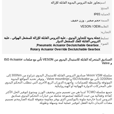
اسم
تجاوز علبة التروس اليدوية القابلة للإزالة
المنتج:
الحماية:
IP65
السمة:
حجم صغير ، وزن خفيف
العلامة
VESON / OEM
التجارية:
عجلة يدوية للتجاوز اليدوي ، علبة التروس القابلة للإزالة للمشغل الهوائي ، علبة
تسليط
التروس القابلة للفك للمشغل الدوار
الضوء:
Pneumatic Actuator Declutchable Gearbox
,
,
Rotary Actuator Override Declutchable Gearbox
الصناديق المتحركة القابلة للاستبدال اليدوي من VESON تأتي مع صلعات ISO Actuator
و Valve
سلسلة Veson VSM صناديق التروس القابلة للاستبدال اليدوي تتراوح من 300Nm إلى
3200Nm تأتي مع ISO Actuator و Valve mountings ، وتوفر تحديد المواقع اليدوية
الموثوقة والبسيطة للصمامات ،وأجهزة الدوران الربع الأخرى التي تتطلب التحكم اليدوي
على المحركات الدوارة الهوائية أو الهيدروليكية.
جميع سلسلة TCMO لدينا هي من تصميم متين وخفيف الوزن ومتنوع لتوفير الحل الأكثر
كفاءة وفعالية من حيث التكلفة لمجموعة شاملة من خيارات التحكم اليدوي.صناديق
التروس لدينا خارجية ملونة بالبوكسي الذي يوفر مقاومة متفوقة للبيئة الصارمةتم تصميم
معدات الديدان ذاتية القفل لتوفير عملية آمنة وسهلة وطويلة.