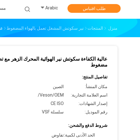
Arabic
مس
طلب اقتباس
منزل
المنتجات
نير سكوتش المشغل تعمل بالهواء المضغوط
عا
عالية الكفاءة سكوتش نير الهوائية المحرك الزهر مع ت
مضغوط
تفاصيل المنتج:
مكان المنشأ:
الصين
اسم العلامة التجارية:
Veson/OEM/
إصدار الشهادات:
CE ISO
رقم الموديل:
سلسلة VSF
شروط الدفع والشحن:
الحد الأدنى لكمية:
تفاوض