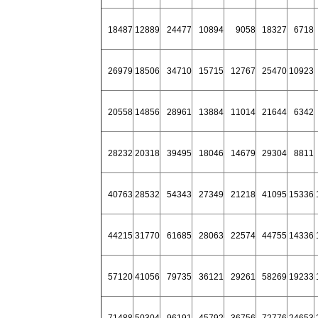
18487
12889
24477
10894
9058
18327
6718
26979
18506
34710
15715
12767
25470
10923
20558
14856
28961
13884
11014
21644
6342
28232
20318
39495
18046
14679
29304
8811
40763
28532
54343
27349
21218
41095
15336
44215
31770
61685
28063
22574
44755
14336
57120
41056
79735
36121
29261
58269
19233