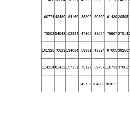
71488
50304
96191
45792
36756
72776
24653
60774
43480
84160
36302
30300
61439
20595
78503
54548
103324
47305
38524
76967
27514
101326
70623
134084
59891
48824
97605
38256
114224
81412
157151
76127
59787
116733
37801
145739
104808
203622