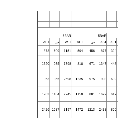
6BAR
5BAR
AET
AST
فن
AET
AST
فن
AET
878
609
1151
594
456
877
324
1320
935
1798
818
671
1347
448
1953
1365
2598
1235
975
1908
692
1703
1184
2245
1150
881
1692
617
2426
1687
3197
1472
1213
2438
855