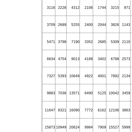
3116
2228
4312
2106
1744
3215
971
3709
2689
5255
2400
2044
3826
1143
5471
3798
7190
3352
2685
5309
2110
6834
4754
9013
4188
3402
6788
2573
7327
5393
10649
4922
4001
7892
2134
9883
7036
13571
6490
5125
10042
3459
11647
8321
16090
7772
6162
12106
3863
15873
10949
20624
9984
7909
15527
5999