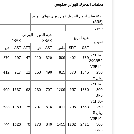
معلمات المحرك الهوائي سكوتش
VSF سلسلة من الجدول عزم دوران هوائي الربيع
(SR5)
نيوتن
عزم الدوران الهوائي
عزم الربيع
4BAR
3BAR
نموذج
SST
SRT
جلس
AST
فن
AET
AST
فن
VSF14-
276
597
47
110
320
506
402
789
200SR5
VSF14-
412
917
12
150
490
815
670
1345
250
ريال 5
VSF14-
609
1337
62
230
707
1206
957
1880
300
SR5
VSF16-
533
1159
75
207
616
1011
795
1553
250
ريال 5
VSF16-
744
1626
70
273
840
1455
1202
2421
300
SR5