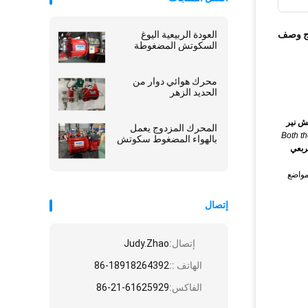
ج وصف
العودة الربيعية اليوغ
السكوتش المضغوطة
محرك هوائي دوار من
الحديد الزهر
ش نير
المحرك المزدوج يعمل
Both th
بالهواء المضغوط سكوتش
عطاف الربعي
ومواضع
إتصال
إتصال:
Judy.Zhao
الهاتف ::
86-18918264392
الفاكس:
86-21-61625929