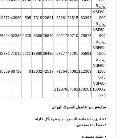
22203
49356
1236
8152
25938
42618
34789
69602
1000
ريال 5
VSF60-
19372
43980
505
7319
23891
38261
31515
63398
800
ريال 5
VSF60-
23954
52335
2020
8658
26840
49217
39710
78878
900
ريال 5
VSF60-
32781
71015
6721
13860
39480
58177
47761
95891
1000
ريال 5
VSF60-
35559
80728
0
12632
42517
71764
57081
112369
1100
SR5
VSF60-
112378
84792
170261
1000X2
SR5
سكوتش نير تفاصيل المحرك الهوائي
• تطبيق مادة مانعة للتسرب جديدة وهيكل عازلة
• ضغط بدء منخفض
• عملية مستقرة