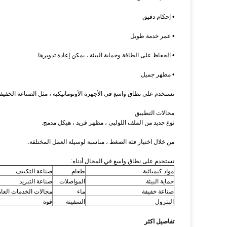
• إحكام دقيق
• عمر خدمة طويل
• الحفاظ على الطاقة وحماية البيئة ، يمكن إعادة تدويرها
• مظهر جميل
تستخدم على نطاق واسع في الأجهزة الأوتوماتيكية ، مثل الصناعة الخفيفة ، 
مجالات التطبيق
نوع جديد من الملف اللولبي ، مظهر فريد ، هيكل مدمج.
من خلال اختيار فئة الضغط ، مناسبة لوسيلة العمل المختلفة.
تستخدم على نطاق واسع في المجال أدناه:
مواد كيميائية
طعام
صناعة التكييف
حماية البيئة
المواصلات
صناعة التبريد
صناعة خفيفة
ماء
مجالات الخدمات العام
البترول
السفينة
قوة
تفاصيل اكثر