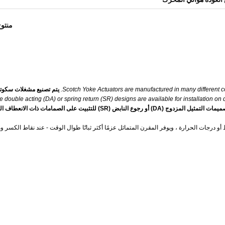
منتو
Scotch Yoke Actuators are manufactured in many different co
يتم تصنيع مشغلات سكوت
e double acting (DA) or spring return (SR) designs are available for installation on 
يتوفر كل من تصميمات التمثيل المزدوج (DA) أو رجوع النابض (SR) للتثبيت على الصمامات ذات الان
طاق واسع من الضغط أو درجات الحرارة ، ويوفر المقرن المتماثل عزمًا أكثر ثباتًا طوال الوقت - عند نقاط الكسر 