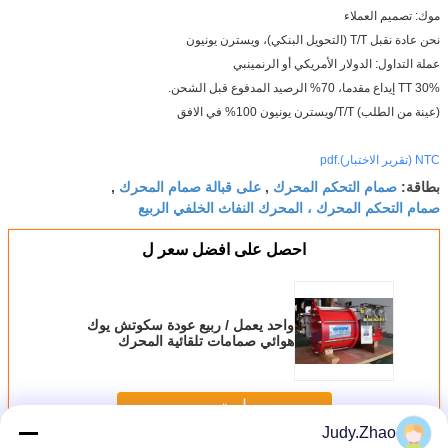
موك: تصميم العملاء
نحن عادة نقبل T/T (التحويل البنكي)، ويسترن يونيون
عملة التداول: الدولار الأمريكي أو الرنمينبي
TT 30% إيداع مقدما، 70% الرصيد المدفوع قبل الشحن.
(عينة من الطلب) T/T/ويسترن يونيون 100% في الافق
NTC (تقرير الاختبار).pdf
صمام التحكم المحرك
على قبالة صمام المحرك
بطاقة:
,
,
صمام التحكم المحرك ، المحرك النفاث الخلفي الربيع
احصل على افضل سعر ل
واحد يعمل / ربيع عودة سكوتش يوك
هوائي صمامات تلقائية المحرك
استمر
Judy.Zhao