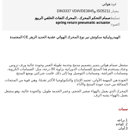
قوة:
هوائي
معيار:
ISO5211 وDIN3337 VDI/VDE3845
صمام التحكم المحرك ، المحرك النفاث الخلفي الربيع
تسليط
,
spring return pneumatic actuator
الضوء:
الهيدروليكية سكوتش نير نوع المحرك الهوائي عقدية الحديد الزهر CE المعتمدة
مشغل صمام هوائي يتميز بتصميم مدمج وخدمة طويلة العمر وجودة عالية ورف تروس
وعتاد.يستخدم هذا المنتج للصمامات الدورانية بزاوية 90 درجة، مثل: الصمامات الكروية،
وصمامات الفراشة، وصمامات التوصيل وما إلى ذلك. قامت شركتي بوضع المنتج
الجودة هي المهمة الأولى، تعتمد الإنتاج والتكنولوجيا الأكثر تقدمًا، وهي قوية من المنتجات
المماثلة من حيث جودة المنتج والأداء.
المحرك الذي يعمل بالهواء صغير الحجم، وعمر الخدمة طويل، والجودة عالية، وهو مشغل
يعمل بالهواء يشبه الرف.
سمات
1.
براعه
2. كفاءة
3.
أمان