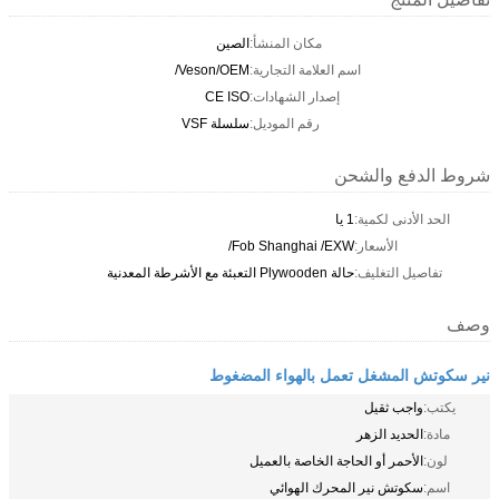
مكان المنشأ:
الصين
اسم العلامة التجارية:
Veson/OEM/
إصدار الشهادات:
CE ISO
رقم الموديل:
سلسلة VSF
شروط الدفع والشحن
الحد الأدنى لكمية:
1 يا
الأسعار:
Fob Shanghai /EXW/
تفاصيل التغليف:
حالة Plywooden التعبئة مع الأشرطة المعدنية
وصف
نير سكوتش المشغل تعمل بالهواء المضغوط
يكتب:
واجب ثقيل
مادة:
الحديد الزهر
لون:
الأحمر أو الحاجة الخاصة بالعميل
اسم:
سكوتش نير المحرك الهوائي