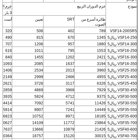
نموذج
عزم الدوران الربيع
عزم الهو
3 بار
طائرة أسرع من
SRT
تعيين
أست
الصوت
320
506
402
789
VSF14-200SR5
VSF14-250 ريال5
1345
670
815
490
VSF14-300 ريال5
1880
957
1206
707
VSF16-250 ريال5
1553
795
1011
616
VSF16-300 ريال5
2421
1202
1455
840
VSF16-350 ريال5
3194
1637
2085
1093
VSF25-350 ريال5
3960
2013
2534
1406
VSF25-400 ريال5
4955
2466
2999
2149
VSF25-450 ريال5
6326
3117
3726
2621
VSF30-450 ريال5
7929
3968
4869
2859
VSF30-500 ريال5
9375
4712
5824
3935
VSF30-550 ريال5
11426
5741
7092
4414
VSF35-550 ريال5
14449
7241
8907
5814
VSF35-600 ريال5
18185
8971
10752
6823
VSF35-700 ريال5
23864
11772
14109
10627
VSF40-600 ريال5
21426
10879
13666
7637
VSF40-700 ريال5
30015
15120
18757
10364