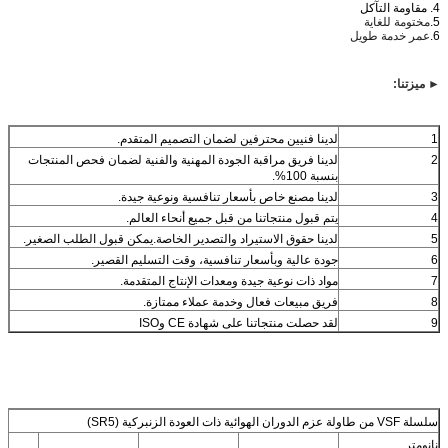
4. مقاومة التآكل
5.
مختومة للغاية
6.
عمر خدمة طويل
► ميزتنا:
1
لدينا فنيين محترفين لضمان التصميم المتقدم.
2
لدينا فريق مراقبة الجودة المهنية والفنية لضمان فحص المنتجات
بنسبة 100%.
3
لدينا مصنع خاص بأسعار تنافسية ونوعية جيدة.
4
يتم قبول منتجاتنا من قبل جميع أنحاء العالم.
5
لدينا حقوق الاستيراد والتصدير الخاصة.يمكن قبول الطلب الصغير.
6
جودة عالية وبأسعار تنافسية، وقت التسليم القصير.
7
مواد ذات نوعية جيدة ومعدات الإنتاج المتقدمة.
8
فريق مبيعات فعال وخدمة عملاء ممتازة.
9
لقد حصلت منتجاتنا على شهادة CE وISO
سلسلة VSF من طاولة عزم الدوران الهوائية ذات العودة الزنبركية (SR5)
نانومتر