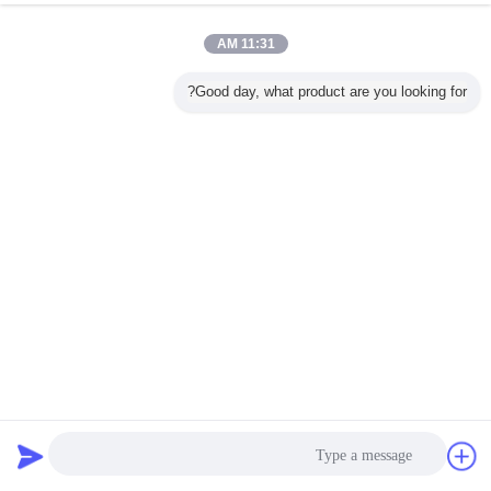
11:31 AM
Good day, what product are you looking for?
A105F321S310F11F22 صمام الكرة الهوائية لتصريف الهواء /
التوربينات
الكرة صمام هوائي
2025-01-02
234 الرؤى