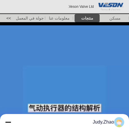
Veson Valve Ltd.
مسكن
منتجات
معلومات عنا
جولة في المعمل
>>
Judy.Zhao