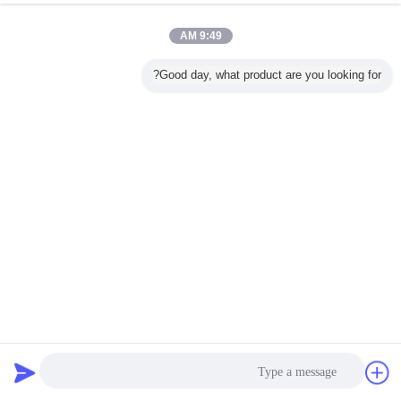
9:49 AM
Good day, what product are you looking for?
SS316 صمام الفراشة الهوائي يعمل بالهواء للحصول على مشغل
الهواء البحري SS وصمام الفراشة المشغّل بشهادة ABS
صمام فراشة تعمل بالهواء المضغوط
2025-01-02
70 الرؤى