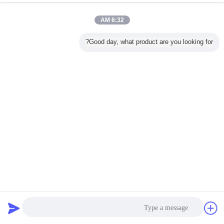
6:32 AM
Good day, what product are you looking for?
الفولاذ المقاوم للصدأ الربيع عودة صمام المحرك ، تشغيل الهواء
المحرك 2 ~ 8 بار الضغط
هوائي حامل الجرار والترس
2024-08-14
784 الرؤى